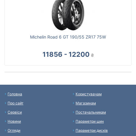
Michelin Road 6 GT 190/55 ZR17 75W
11856 - 12200
₴
Головна
Користувачам
Про сайт
Магазинам
Сервіси
Постачальникам
Новини
Параметри шин
Огляди
Параметри дисків