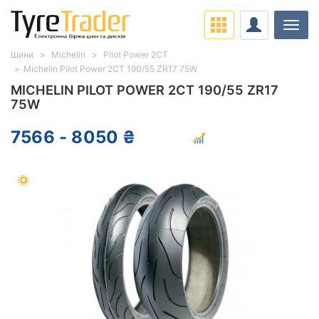
Навіг
Шини
Michelin
Pilot Power 2CT
Michelin Pilot Power 2CT 190/55 ZR17 75W
MICHELIN PILOT POWER 2CT 190/55 ZR17
75W
7566 - 8050 ₴