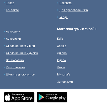
Тести
Реклама
Контакти
Для правовласників
Угода
Магазини гуми в Україні
Автошини
Автодиски
Київ
Оголошення б у шин
Харків
Оголошення б у дисків
Дніпро
Всі магазини
Одеса
Фото галерея
Львів
Шини та диски оптом
Миколаїв
Запоріжжя