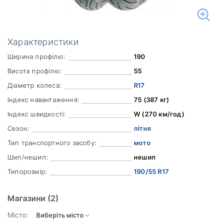
Характеристики
Ширина профілю:
190
Висота профілю:
55
Діаметр колеса:
R17
Індекс навантаження:
75 (387 кг)
Індекс швидкості:
W (270 км/год)
Сезон:
літня
Тип транспортного засобу:
мото
Шип/нешип:
нешип
Типорозмір:
190/55 R17
Магазини
(2)
Місто: