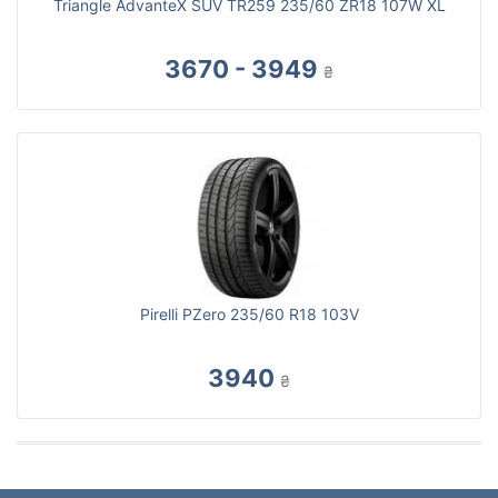
Triangle AdvanteX SUV TR259 235/60 ZR18 107W XL
3670 - 3949
₴
Pirelli PZero 235/60 R18 103V
3940
₴