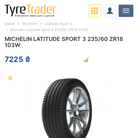
Навіг
Шини
Michelin
Latitude Sport 3
Michelin Latitude Sport 3 235/60 ZR18 103W
MICHELIN LATITUDE SPORT 3 235/60 ZR18
103W
7225 ₴