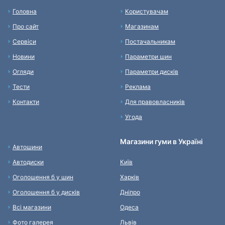
Головна
Користувачам
Про сайт
Магазинам
Сервіси
Постачальникам
Новини
Параметри шин
Огляди
Параметри дисків
Тести
Реклама
Контакти
Для правовласників
Угода
Магазини гуми в Україні
Автошини
Автодиски
Київ
Оголошення б у шин
Харків
Оголошення б у дисків
Дніпро
Всі магазини
Одеса
Фото галерея
Львів