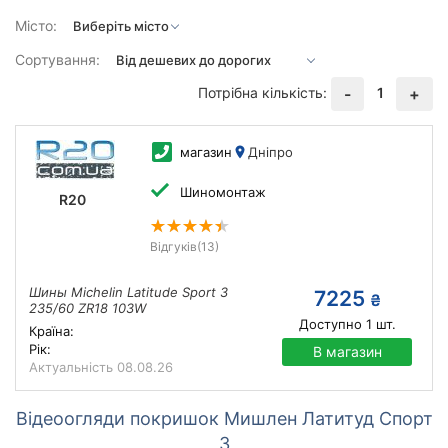
Місто:
Сортування:
Потрібна кількість:
1
-
+
магазин
Дніпро
Шиномонтаж
R20
Відгуків
(13)
Шины Michelin Latitude Sport 3
7225
₴
235/60 ZR18 103W
Доступно
1
шт.
Країна:
Рік:
В магазин
Актуальність
08.08.26
Відеоогляди покришок Мишлен Латитуд Спорт
3