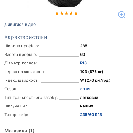
Дивитися відео
Характеристики
Ширина профілю:
235
Висота профілю:
60
Діаметр колеса:
R18
Індекс навантаження:
103 (875 кг)
Індекс швидкості:
W (270 км/год)
Сезон:
літня
Тип транспортного засобу:
легковий
Шип/нешип:
нешип
Типорозмір:
235/60 R18
Магазини
(1)