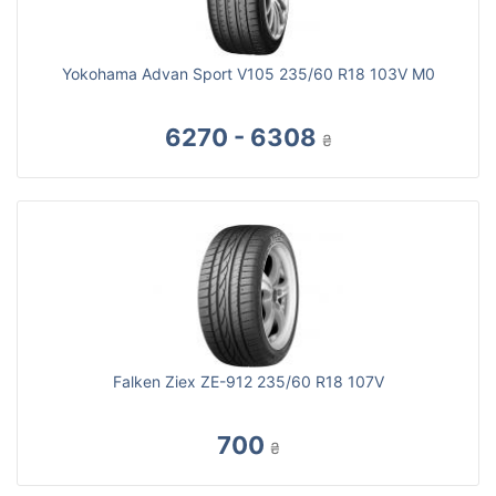
Yokohama Advan Sport V105 235/60 R18 103V M0
6270 - 6308
₴
Falken Ziex ZE-912 235/60 R18 107V
700
₴