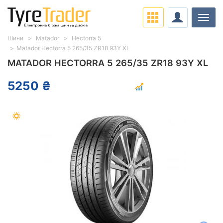
Навіг
Шини
Matador
Hectorra 5
Matador Hectorra 5 265/35 ZR18 93Y XL
MATADOR HECTORRA 5 265/35 ZR18 93Y XL
5250 ₴