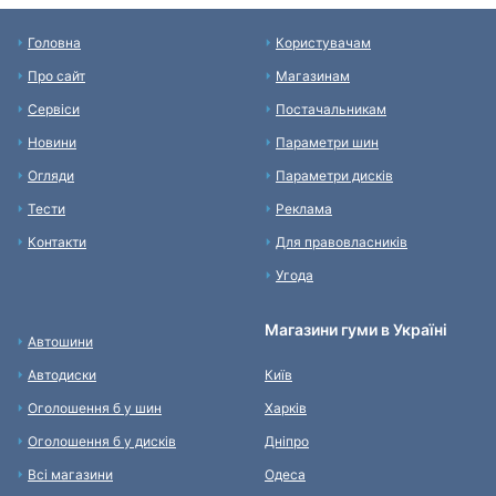
Головна
Користувачам
Про сайт
Магазинам
Сервіси
Постачальникам
Новини
Параметри шин
Огляди
Параметри дисків
Тести
Реклама
Контакти
Для правовласників
Угода
Магазини гуми в Україні
Автошини
Автодиски
Київ
Оголошення б у шин
Харків
Оголошення б у дисків
Дніпро
Всі магазини
Одеса