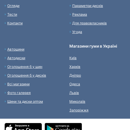
Огляди
Параметри дисків
Тести
Реклама
Контакти
Для правовласників
Угода
Магазини гуми в Україні
Автошини
Автодиски
Київ
Оголошення б у шин
Харків
Оголошення б у дисків
Дніпро
Всі магазини
Одеса
Фото галерея
Львів
Шини та диски оптом
Миколаїв
Запоріжжя