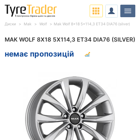
Навіг
Диски
Mak
Wolf
Mak Wolf 8x18 5x114,3 ET34 DIA76 (silver)
MAK WOLF 8X18 5X114,3 ET34 DIA76 (SILVER)
немає пропозицій