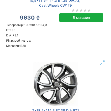
10,5x18 5x114,3 ET:35 DIA:73,1
Cast Wheels CW179
9630 ₴
В магазин
Типорозмір: 10,5x18 5x114,3
ET: 35
DIA: 73,1
Рік виробництва:
Магазин: R20
7x18 5x114,3 ET:38 DIA:67,1