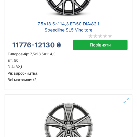
Ступиця (dia)
від
до
7,5x18 5x114,3 ET:50 DIA:82,1
Speedline SL5 Vincitore
11776-12130 ₴
Порівняти
ZW
Типорозмір: 7,5x18 5x114,3
Mak
ET: 50
ZF
DIA: 82,1
Рік виробництва:
Flow Forming
Всі магазини: (2)
GT
Allante
Alutec
Amati
Усі бренди
Тип диска