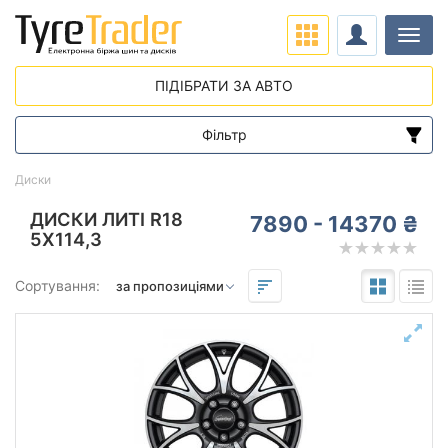
Навіг
ПІДІБРАТИ ЗА АВТО
Фільтр
Діапазон цін
Диски
від
до
ДИСКИ ЛИТІ R18
7890 - 14370 ₴
5X114,3
Підбір за параметрами
Сортування:
Виліт (ET)
від
до