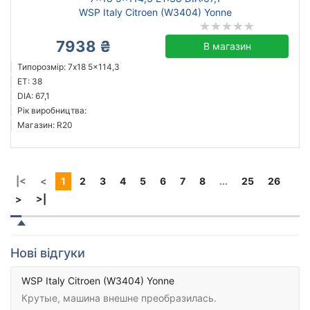
WSP Italy Citroen (W3404) Yonne
7938 ₴
В магазин
Типорозмір: 7x18 5x114,3
ET: 38
DIA: 67,1
Рік виробництва:
Магазин: R20
|<
<
1
2
3
4
5
6
7
8
...
25
26
>
>|
Нові відгуки
WSP Italy Citroen (W3404) Yonne
Крутые, машина внешне преобразилась.