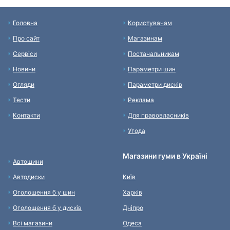
Головна
Користувачам
Про сайт
Магазинам
Сервіси
Постачальникам
Новини
Параметри шин
Огляди
Параметри дисків
Тести
Реклама
Контакти
Для правовласників
Угода
Магазини гуми в Україні
Автошини
Автодиски
Київ
Оголошення б у шин
Харків
Оголошення б у дисків
Дніпро
Всі магазини
Одеса