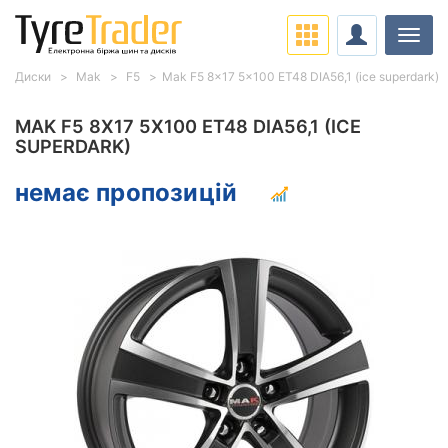
Навіг
Диски
Mak
F5
Mak F5 8x17 5x100 ET48 DIA56,1 (ice superdark)
MAK F5 8X17 5X100 ET48 DIA56,1 (ICE
SUPERDARK)
немає пропозицій