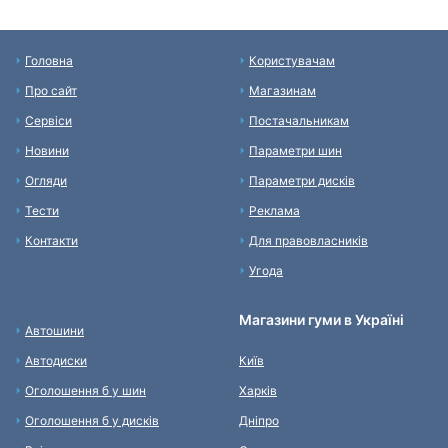
Головна
Користувачам
Про сайт
Магазинам
Сервіси
Постачальникам
Новини
Параметри шин
Огляди
Параметри дисків
Тести
Реклама
Контакти
Для правовласників
Угода
Магазини гуми в Україні
Автошини
Автодиски
Київ
Оголошення б у шин
Харків
Оголошення б у дисків
Дніпро