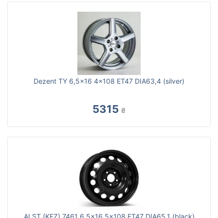
Dezent TY 6,5x16 4x108 ET47 DIA63,4 (silver)
5315
₴
ALST (KFZ) 7461 6,5x16 5x108 ET47 DIA65,1 (black)