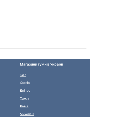
Магазини гуми в Україні
Київ
Харків
Дніпро
Одеса
Львів
Миколаїв