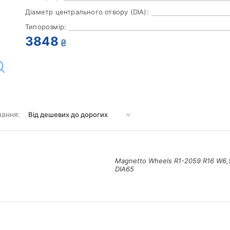
Діаметр центрального отвору (DIA):
Типорозмір:
3848
₴
вання:
Magnetto Wheels R1-2059 R16 W6
DIA65