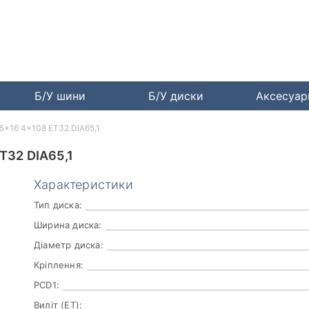
Б/У шини
Б/У диски
Аксесуа
5x16 4x108 ET32 DIA65,1
T32 DIA65,1
Характеристики
Тип диска:
Ширина диска:
Діаметр диска:
Кріплення:
PCD1:
Виліт (ET):