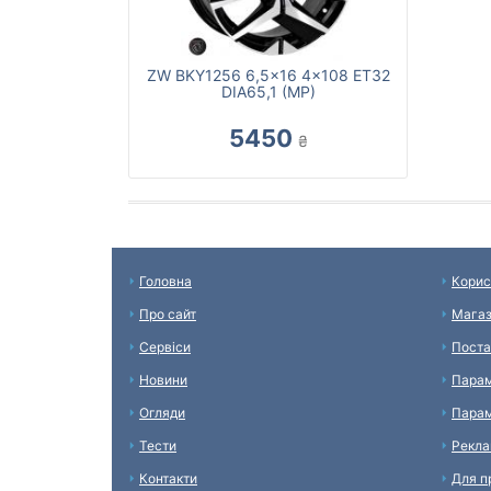
ZW BKY1256 6,5x16 4x108 ET32
DIA65,1 (MP)
5450
₴
Головна
Корис
Про сайт
Мага
Сервіси
Поста
Новини
Парам
Огляди
Парам
Тести
Рекл
Контакти
Для п