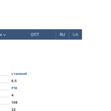
ри
ОПТ
RU
UA
сталевий
6,5
Р16
4
108
32