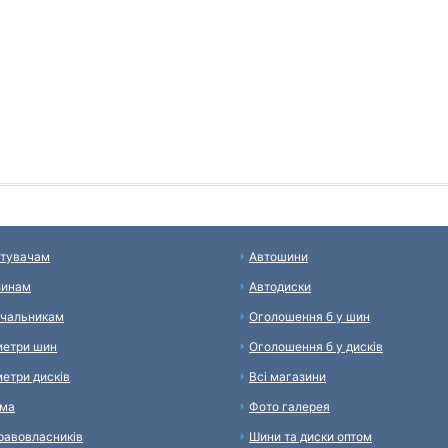
тувачам
Автошини
зинам
Автодиски
чальникам
Оголошення б у шин
етри шин
Оголошення б у дисків
етри дисків
Всі магазини
ама
Фото галерея
равовласників
Шини та диски оптом