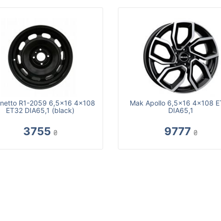
netto R1-2059 6,5x16 4x108
Mak Apollo 6,5x16 4x108 
ET32 DIA65,1 (black)
DIA65,1
3755
9777
₴
₴