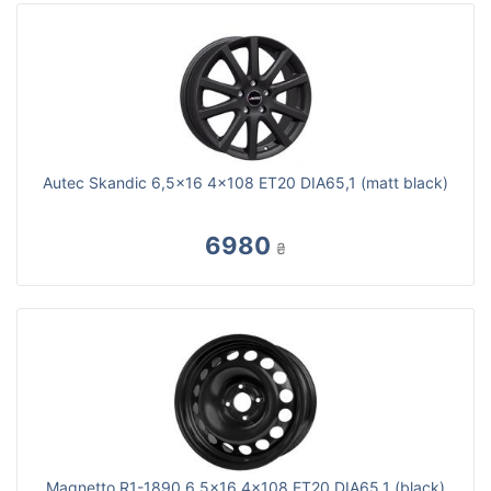
Autec Skandic 6,5x16 4x108 ET20 DIA65,1 (matt black)
6980
₴
Magnetto R1-1890 6,5x16 4x108 ET20 DIA65,1 (black)