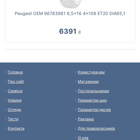
Peugeot OEM 96783981 6,5x16 4x108 ET20 DIA65,1
6391
₴
Головна
Користувачам
Про сайт
Магазинам
Сервіси
Постачальникам
Новини
Параметри шин
Огляди
Параметри дисків
Тести
Реклама
Контакти
Для правовласників
Угода