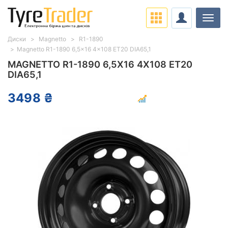
Навіг
Диски
Magnetto
R1-1890
Magnetto R1-1890 6,5x16 4x108 ET20 DIA65,1
MAGNETTO R1-1890 6,5X16 4X108 ET20
DIA65,1
3498 ₴