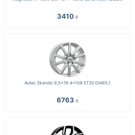
3410
₴
Autec Skandic 6,5x16 4x108 ET20 DIA65,1
6763
₴