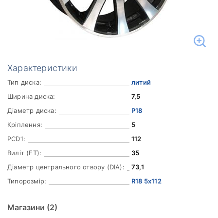
Характеристики
Тип диска:
литий
Ширина диска:
7,5
Діаметр диска:
Р18
Кріплення:
5
PCD1:
112
Виліт (ET):
35
Діаметр центрального отвору (DIA):
73,1
Типорозмір:
R18 5x112
Магазини
(2)