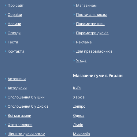
Про сайт
Магазинам
Сервіси
Постачальникам
Новини
Параметри шин
Огляди
Параметри дисків
Тести
Реклама
Контакти
Для правовласників
Угода
Магазини гуми в Україні
Автошини
Автодиски
Київ
Оголошення б у шин
Харків
Оголошення б у дисків
Дніпро
Всі магазини
Одеса
Фото галерея
Львів
Шини та диски оптом
Миколаїв