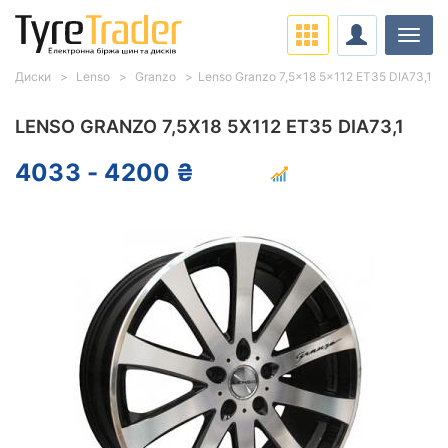
Навіг
Диски
Lenso
Granzo
Lenso Granzo 7,5x18 5x112 ET35 DIA73,1
LENSO GRANZO 7,5X18 5X112 ET35 DIA73,1
4033 - 4200 ₴