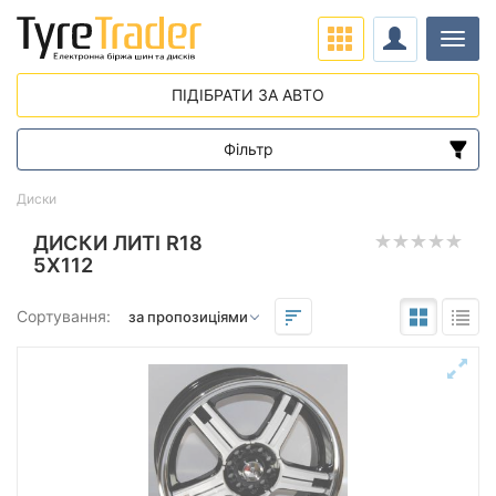
Навіг
ПІДІБРАТИ ЗА АВТО
Фільтр
Діапазон цін
Диски
від
до
ДИСКИ ЛИТІ R18
5X112
Підбір за параметрами
Сортування:
Виліт (ET)
від
до