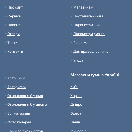
Про сайт
Магазинам
Сервіси
Постачальникам
Новини
Параметри шин
Огляди
Параметри дисків
Тести
Реклама
Контакти
Для правовласників
Угода
Магазини гуми в Україні
Автошини
Автодиски
Київ
Оголошення б у шин
Харків
Оголошення б у дисків
Дніпро
Всі магазини
Одеса
Фото галерея
Львів
Шини та диски оптом
Миколаїв