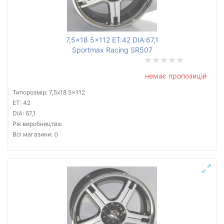
кований
литий
сталевий
7,5x18 5x112 ET:42 DIA:67,1
Sportmax Racing SR507
немає пропозицій
Скинути
Підібрати
Типорозмір: 7,5x18 5x112
ET: 42
DIA: 67,1
Рік виробництва:
Всі магазини: ()