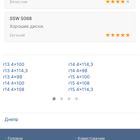
Вячеслав
SSW S068
Хорошие диски.
Евгений
r13 4x100
r14 4x114,3
r1
r13 4x114,3
r14 4x98
r1
r13 4x98
r15 4x100
r1
r14 4x100
r15 4x108
r1
r14 4x108
r15 4x114,3
r1
Днепр
Головна
Користувачам