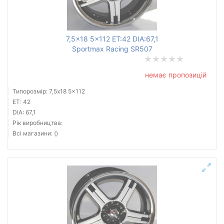
Ступиця (dia)
від
до
7,5x18 5x112 ET:42 DIA:67,1
Sportmax Racing SR507
немає пропозицій
ZW
Типорозмір: 7,5x18 5x112
ALST (KFZ)
ET: 42
Mak
DIA: 67,1
ZF
Рік виробництва:
Всі магазини: ()
Flow Forming
GT
Aez
Amati
Усі бренди
Тип диска