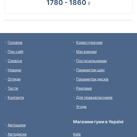
1780 - 1860
₴
Головна
Користувачам
Про сайт
Магазинам
Сервіси
Постачальникам
Новини
Параметри шин
Огляди
Параметри дисків
Тести
Реклама
Контакти
Для правовласників
Угода
Магазини гуми в Україні
Автошини
Автодиски
Київ