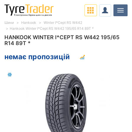
Навіг
Шини
Hankook
Winter I*Cept RS W442
Hankook Winter I*Cept RS W442 195/65 R14 89T *
HANKOOK WINTER I*CEPT RS W442 195/65
R14 89T *
немає пропозицій