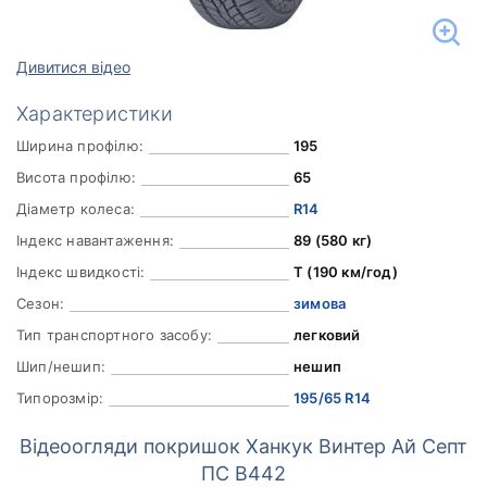
Дивитися відео
Характеристики
Ширина профілю:
195
Висота профілю:
65
Діаметр колеса:
R14
Індекс навантаження:
89 (580 кг)
Індекс швидкості:
T (190 км/год)
Сезон:
зимова
Тип транспортного засобу:
легковий
Шип/нешип:
нешип
Типорозмір:
195/65 R14
Відеоогляди покришок Ханкук Винтер Ай Септ
ПС В442