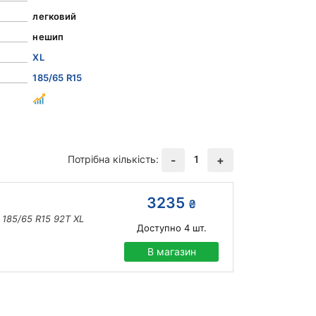
легковий
нешип
XL
185/65 R15
Потрібна кількість:
1
-
+
3235
₴
185/65 R15 92T XL
Доступно
4
шт.
В магазин