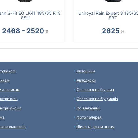
enn G-Fit EQ LK41 185/65 R15
Uniroyal Rain Expert 3 185/6
88H
88T
2468 - 2520
2625
₴
₴
тувачам
Автошини
зинам
Автодиски
чальникам
Оголошення б у шин
етри шин
Оголошення б у дисків
етри дисків
Всі магазини
ама
Фото галерея
равовласників
Шини та диски оптом