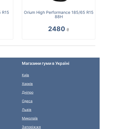
5 R15
Orium High Performance 185/65 R15
88H
2480
₴
Магазини гуми в Україні
Київ
Харків
Дніпро
Одеса
Львів
Миколаїв
Запоріжжя