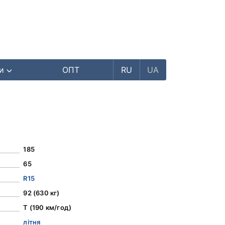
ри
ОПТ
RU
UA
185
65
R15
92 (630 кг)
T (190 км/год)
літня