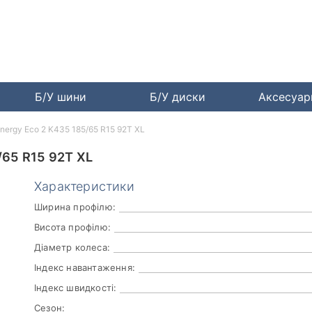
Б/У шини
Б/У диски
Аксесуа
nergy Eco 2 K435 185/65 R15 92T XL
65 R15 92T XL
Характеристики
Ширина профілю:
Висота профілю:
Діаметр колеса:
Індекс навантаження:
Індекс швидкості:
Сезон: