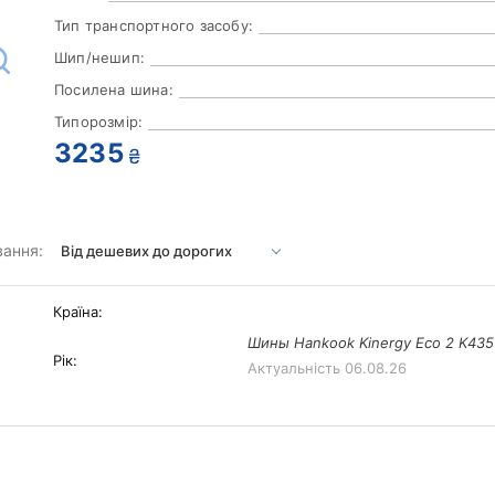
Тип транспортного засобу:
Шип/нешип:
Посилена шина:
Типорозмір:
3235
₴
вання:
Країна:
Шины Hankook Kinergy Eco 2 K435 
Рік:
Актуальність
06.08.26