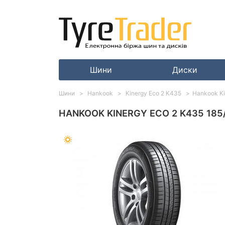
Шини
Диски
Шини
Hankook
Kinergy Eco 2 K435
Hankook Ki
HANKOOK KINERGY ECO 2 K435 185/