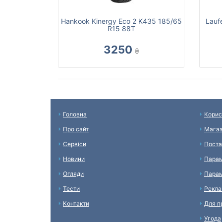
Hankook Kinergy Eco 2 K435 185/65
Lauf
R15 88T
3250
₴
Головна
Корис
Про сайт
Мага
Сервіси
Поста
Новини
Парам
Огляди
Парам
Тести
Рекл
Контакти
Для п
Угода