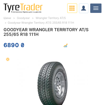
Навіг
Шини
Goodyear
Wrangler Territory AT/S
Goodyear Wrangler Territory AT/S 255/65 R18 111H
GOODYEAR WRANGLER TERRITORY AT/S
255/65 R18 111H
6890 ₴