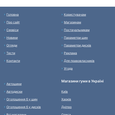
Головна
Користувачам
Про сайт
Магазинам
Сервіси
Постачальникам
Новини
Параметри шин
Огляди
Параметри дисків
Тести
Реклама
Контакти
Для правовласників
Угода
Магазини гуми в Україні
Автошини
Автодиски
Київ
Оголошення б у шин
Харків
Оголошення б у дисків
Дніпро
Всі магазини
Одеса