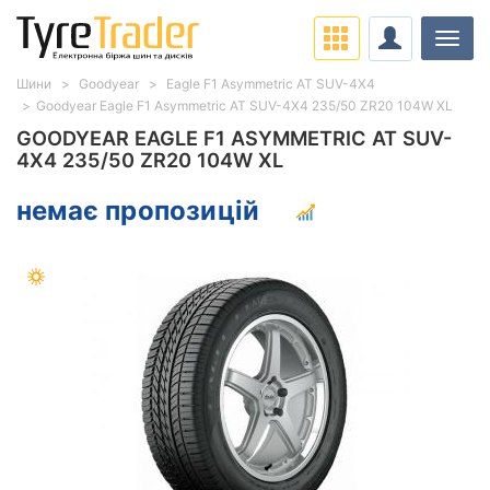
Навіг
Шини
Goodyear
Eagle F1 Asymmetric AT SUV-4X4
Goodyear Eagle F1 Asymmetric AT SUV-4X4 235/50 ZR20 104W XL
GOODYEAR EAGLE F1 ASYMMETRIC AT SUV-
4X4 235/50 ZR20 104W XL
немає пропозицій