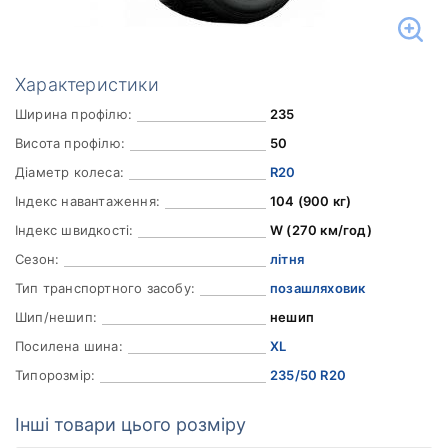
Характеристики
Ширина профілю:
235
Висота профілю:
50
Діаметр колеса:
R20
Індекс навантаження:
104 (900 кг)
Індекс швидкості:
W (270 км/год)
Сезон:
літня
Тип транспортного засобу:
позашляховик
Шип/нешип:
нешип
Посилена шина:
XL
Типорозмір:
235/50 R20
Інші товари цього розміру