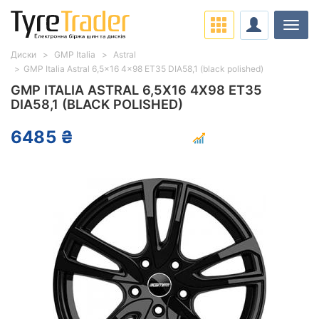
Навіг
Диски
GMP Italia
Astral
GMP Italia Astral 6,5x16 4x98 ET35 DIA58,1 (black polished)
GMP ITALIA ASTRAL 6,5X16 4X98 ET35
DIA58,1 (BLACK POLISHED)
6485 ₴