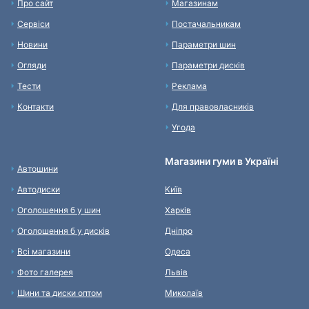
Про сайт
Магазинам
Сервіси
Постачальникам
Новини
Параметри шин
Огляди
Параметри дисків
Тести
Реклама
Контакти
Для правовласників
Угода
Магазини гуми в Україні
Автошини
Автодиски
Київ
Оголошення б у шин
Харків
Оголошення б у дисків
Дніпро
Всі магазини
Одеса
Фото галерея
Львів
Шини та диски оптом
Миколаїв