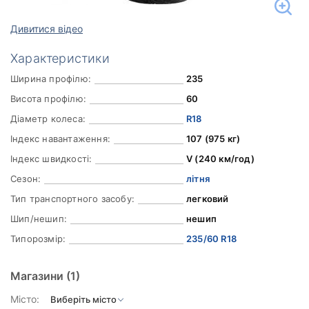
Дивитися відео
Характеристики
Ширина профілю:
235
Висота профілю:
60
Діаметр колеса:
R18
Індекс навантаження:
107 (975 кг)
Індекс швидкості:
V (240 км/год)
Сезон:
літня
Тип транспортного засобу:
легковий
Шип/нешип:
нешип
Типорозмір:
235/60 R18
Магазини
(1)
Місто: