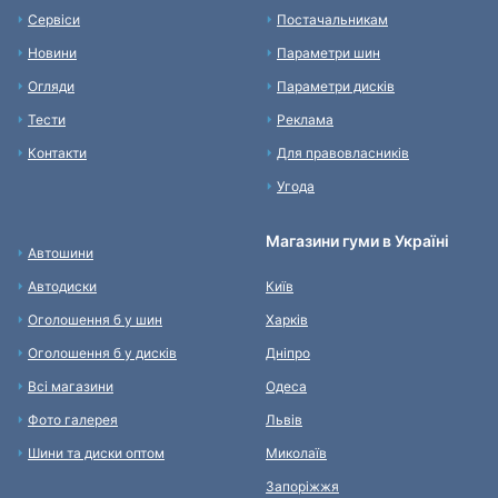
Сервіси
Постачальникам
Новини
Параметри шин
Огляди
Параметри дисків
Тести
Реклама
Контакти
Для правовласників
Угода
Магазини гуми в Україні
Автошини
Автодиски
Київ
Оголошення б у шин
Харків
Оголошення б у дисків
Дніпро
Всі магазини
Одеса
Фото галерея
Львів
Шини та диски оптом
Миколаїв
Запоріжжя