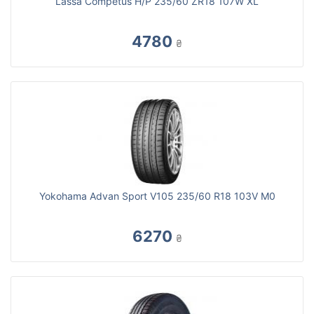
Lassa Competus H/P 235/60 ZR18 107W XL
4780
₴
Yokohama Advan Sport V105 235/60 R18 103V M0
6270
₴