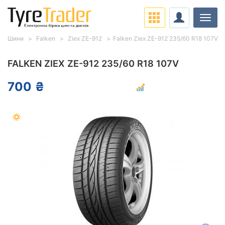
Навіг
Шини
Falken
Ziex ZE-912
Falken Ziex ZE-912 235/60 R18 107V
FALKEN ZIEX ZE-912 235/60 R18 107V
700 ₴