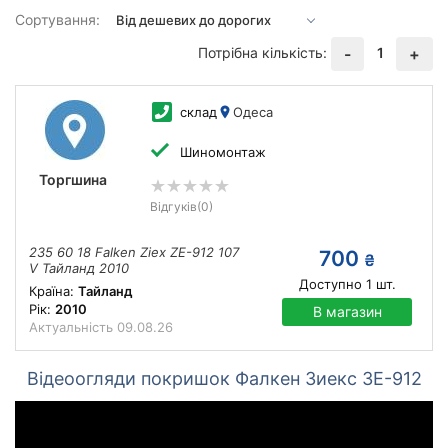
Сортування:
Потрібна кількість:
1
-
+
склад
Одеса
Шиномонтаж
Торгшина
Відгуків
(0)
235 60 18 Falken Ziex ZE-912 107
700
₴
V Тайланд 2010
Доступно
1
шт.
Країна:
Тайланд
Рік:
2010
В магазин
Актуальність
09.08.26
Відеоогляди покришок Фалкен Зиекс ЗЕ-912