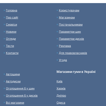
Головна
Користувачам
Про сайт
Магазинам
Сервіси
Постачальникам
Новини
Параметри шин
Огляди
Параметри дисків
Тести
Реклама
Контакти
Для правовласників
Угода
Магазини гуми в Україні
Автошини
Автодиски
Київ
Оголошення б у шин
Харків
Оголошення б у дисків
Дніпро
Всі магазини
Одеса