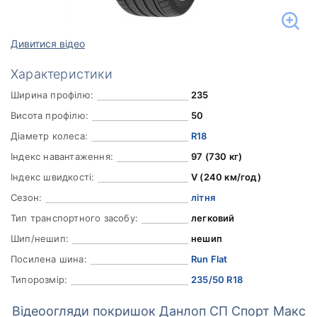
Дивитися відео
Характеристики
Ширина профілю:
235
Висота профілю:
50
Діаметр колеса:
R18
Індекс навантаження:
97 (730 кг)
Індекс швидкості:
V (240 км/год)
Сезон:
літня
Тип транспортного засобу:
легковий
Шип/нешип:
нешип
Посилена шина:
Run Flat
Типорозмір:
235/50 R18
Відеоогляди покришок Данлоп СП Спорт Макс