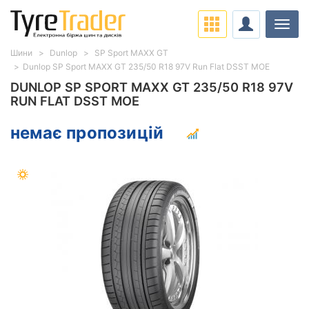
Навіг
Шини
Dunlop
SP Sport MAXX GT
Dunlop SP Sport MAXX GT 235/50 R18 97V Run Flat DSST MOE
DUNLOP SP SPORT MAXX GT 235/50 R18 97V
RUN FLAT DSST MOE
немає пропозицій