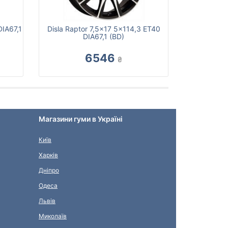
IA67,1
Disla Raptor 7,5x17 5x114,3 ET40
DIA67,1 (BD)
6546
₴
Магазини гуми в Україні
Київ
Харків
Дніпро
Одеса
Львів
Миколаїв