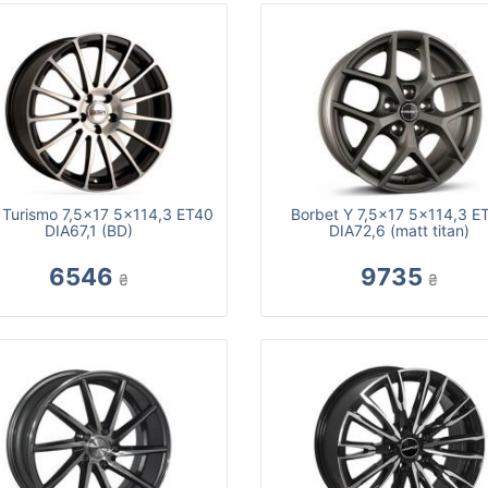
a Turismo 7,5x17 5x114,3 ET40
Borbet Y 7,5x17 5x114,3 E
DIA67,1 (BD)
DIA72,6 (matt titan)
6546
9735
₴
₴