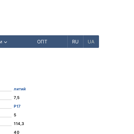
ри
ОПТ
RU
UA
литий
7,5
Р17
5
114,3
40