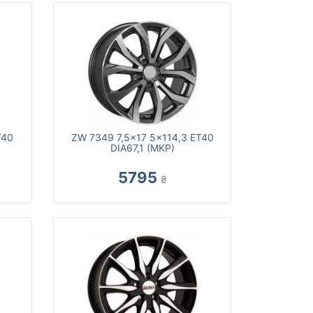
T40
ZW 7349 7,5x17 5x114,3 ET40
DIA67,1 (MKP)
5795
₴