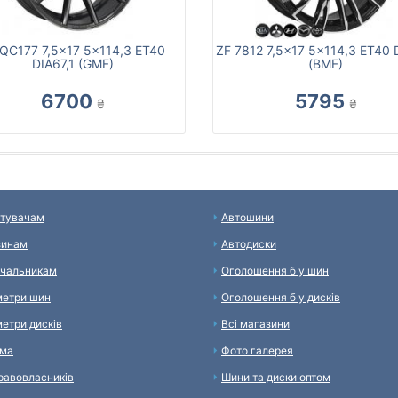
QC177 7,5x17 5x114,3 ET40
ZF 7812 7,5x17 5x114,3 ET40 D
DIA67,1 (GMF)
(BMF)
6700
5795
₴
₴
тувачам
Автошини
зинам
Автодиски
чальникам
Оголошення б у шин
етри шин
Оголошення б у дисків
етри дисків
Всі магазини
ама
Фото галерея
равовласників
Шини та диски оптом