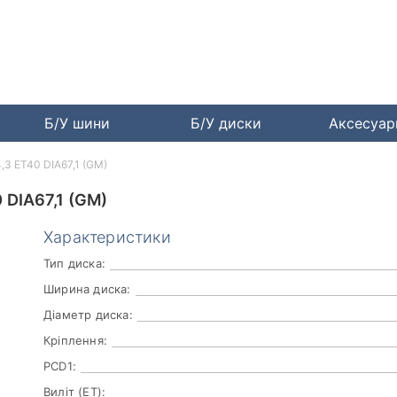
Б/У шини
Б/У диски
Аксесуа
4,3 ET40 DIA67,1 (GM)
 DIA67,1 (GM)
Характеристики
Тип диска:
Ширина диска:
Діаметр диска:
Кріплення:
PCD1:
Виліт (ET):