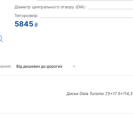
Діаметр центрального отвору (DIA):
Типорозмір:
5845
₴
вання:
Диски Disla Turismo 7,5x17 5x114,