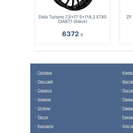
Disla Turismo 7,5x17 5x114,3 ET40
ZF 
DIA67,1 (black)
6372
₴
Головна
Корис
Про сайт
Мага
Сервіси
Поста
Новини
Парам
Огляди
Парам
Тести
Рекл
Контакти
Для п