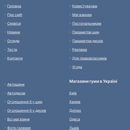
Головна
Користувачам
Про сайт
Магазинам
Сервіси
Постачальникам
Новини
Параметри шин
Огляди
Параметри дисків
Тести
Реклама
Контакти
Для правовласників
Угода
Магазини гуми в Україні
Автошини
Автодиски
Київ
Оголошення б у шин
Харків
Оголошення б у дисків
Дніпро
Всі магазини
Одеса
Фото галерея
Львів