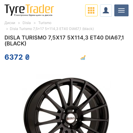
Навіг
Диски
Disla
Turismo
Disla Turismo 7,5x17 5x114,3 ET40 DIA67,1 (black)
DISLA TURISMO 7,5X17 5X114,3 ET40 DIA67,1
(BLACK)
6372 ₴