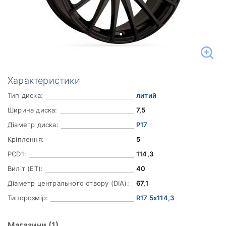
Характеристики
Тип диска:
литий
Ширина диска:
7,5
Діаметр диска:
Р17
Кріплення:
5
PCD1:
114,3
Виліт (ET):
40
Діаметр центрального отвору (DIA):
67,1
Типорозмір:
R17 5x114,3
Магазини
(1)