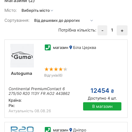
Магазини
(2)
Місто:
Сортування:
Потрібна кількість:
1
-
+
магазин
Біла Церква
Autoguma
Відгуків
(6)
Continental PremiumContact 6
12454
₴
275/50 R20 113Y FR AO2 443862
Доступно
4
шт.
Країна:
Рік:
В магазин
Актуальність
08.08.26
магазин
Дніпро