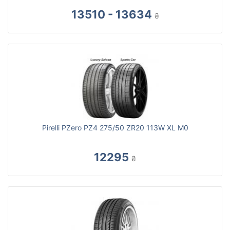
13510 - 13634
₴
Pirelli PZero PZ4 275/50 ZR20 113W XL M0
12295
₴