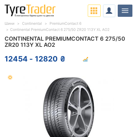
Навіг
Шини
Continental
PremiumContact 6
Continental PremiumContact 6 275/50 ZR20 113Y XL AO2
CONTINENTAL PREMIUMCONTACT 6 275/50
ZR20 113Y XL AO2
12454 - 12820 ₴