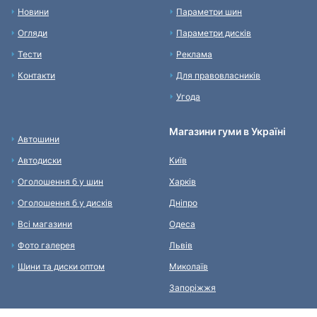
Новини
Параметри шин
Огляди
Параметри дисків
Тести
Реклама
Контакти
Для правовласників
Угода
Магазини гуми в Україні
Автошини
Автодиски
Київ
Оголошення б у шин
Харків
Оголошення б у дисків
Дніпро
Всі магазини
Одеса
Фото галерея
Львів
Шини та диски оптом
Миколаїв
Запоріжжя