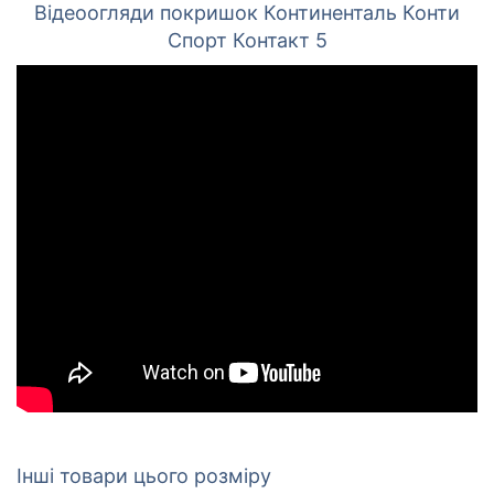
Відеоогляди покришок Континенталь Конти
Спорт Контакт 5
Інші товари цього розміру