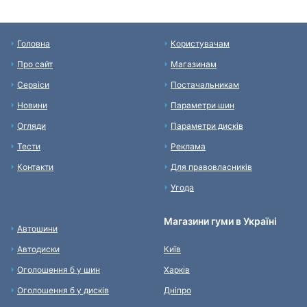
Головна
Користувачам
Про сайт
Магазинам
Сервіси
Постачальникам
Новини
Параметри шин
Огляди
Параметри дисків
Тести
Реклама
Контакти
Для правовласників
Угода
Магазини гуми в Україні
Автошини
Автодиски
Київ
Оголошення б у шин
Харків
Оголошення б у дисків
Дніпро