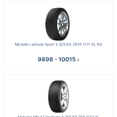
Michelin Latitude Sport 3 255/55 ZR19 111Y XL N0
9898 - 10015
₴
Matador MP-47 Hectorra 3 255/55 R19 111V XL