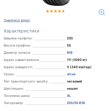
Дивитися відео
Характеристики
Ширина профілю:
255
Висота профілю:
55
Діаметр колеса:
R19
Індекс навантаження:
111 (1090 кг)
Індекс швидкості:
V (240 км/год)
Сезон:
літня
Тип транспортного засобу:
легковий
Шип/нешип:
нешип
Посилена шина:
XL
Типорозмір:
255/55 R19