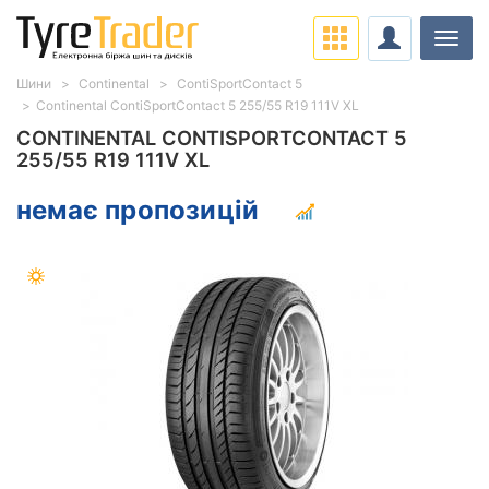
Навіг
Шини
Continental
ContiSportContact 5
Continental ContiSportContact 5 255/55 R19 111V XL
CONTINENTAL CONTISPORTCONTACT 5
255/55 R19 111V XL
немає пропозицій