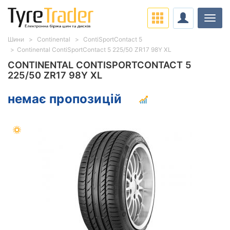
Навіг
Шини
Continental
ContiSportContact 5
Continental ContiSportContact 5 225/50 ZR17 98Y XL
CONTINENTAL CONTISPORTCONTACT 5
225/50 ZR17 98Y XL
немає пропозицій