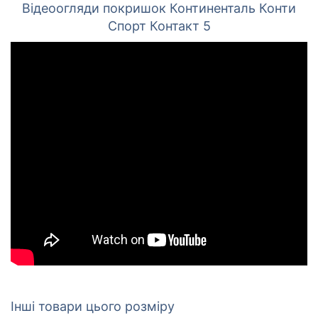
Відеоогляди покришок Континенталь Конти
Спорт Контакт 5
Інші товари цього розміру