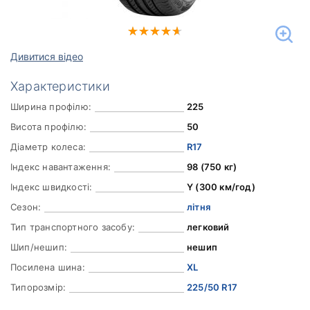
Дивитися відео
Характеристики
Ширина профілю:
225
Висота профілю:
50
Діаметр колеса:
R17
Індекс навантаження:
98 (750 кг)
Індекс швидкості:
Y (300 км/год)
Сезон:
літня
Тип транспортного засобу:
легковий
Шип/нешип:
нешип
Посилена шина:
XL
Типорозмір:
225/50 R17