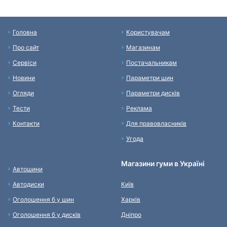
Головна
Користувачам
Про сайт
Магазинам
Сервіси
Постачальникам
Новини
Параметри шин
Огляди
Параметри дисків
Тести
Реклама
Контакти
Для правовласників
Угода
Магазини гуми в Україні
Автошини
Автодиски
Київ
Оголошення б у шин
Харків
Оголошення б у дисків
Дніпро