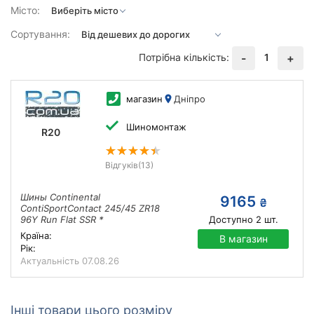
Місто:
Сортування:
Потрібна кількість:
1
-
+
магазин
Дніпро
Шиномонтаж
R20
Відгуків
(13)
Шины Continental
9165
₴
ContiSportContact 245/45 ZR18
96Y Run Flat SSR *
Доступно
2
шт.
Країна:
В магазин
Рік:
Актуальність
07.08.26
Інші товари цього розміру