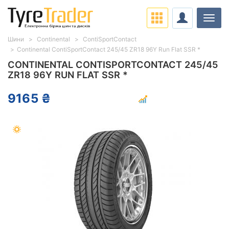
Навіг
Шини
Continental
ContiSportContact
Continental ContiSportContact 245/45 ZR18 96Y Run Flat SSR *
CONTINENTAL CONTISPORTCONTACT 245/45
ZR18 96Y RUN FLAT SSR *
9165 ₴