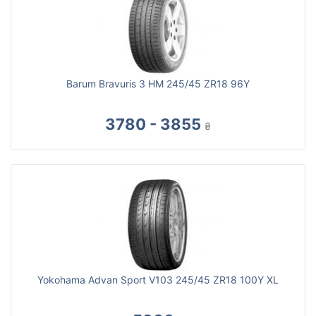
Barum Bravuris 3 HM 245/45 ZR18 96Y
3780 - 3855
₴
Yokohama Advan Sport V103 245/45 ZR18 100Y XL