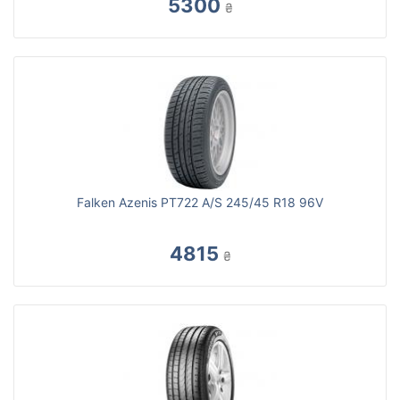
5300
₴
Falken Azenis PT722 A/S 245/45 R18 96V
4815
₴