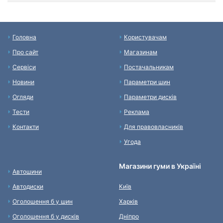
Головна
Користувачам
Про сайт
Магазинам
Сервіси
Постачальникам
Новини
Параметри шин
Огляди
Параметри дисків
Тести
Реклама
Контакти
Для правовласників
Угода
Магазини гуми в Україні
Автошини
Автодиски
Київ
Оголошення б у шин
Харків
Оголошення б у дисків
Дніпро