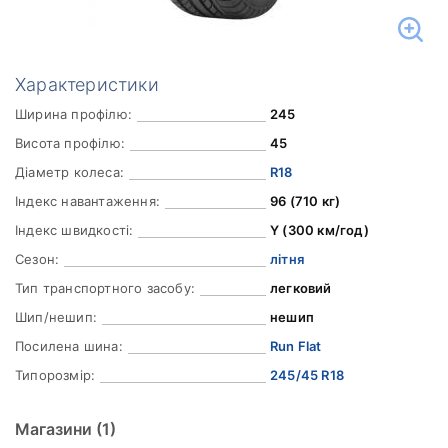
Характеристики
Ширина профілю:
245
Висота профілю:
45
Діаметр колеса:
R18
Індекс навантаження:
96 (710 кг)
Індекс швидкості:
Y (300 км/год)
Сезон:
літня
Тип транспортного засобу:
легковий
Шип/нешип:
нешип
Посилена шина:
Run Flat
Типорозмір:
245/45 R18
Магазини
(1)