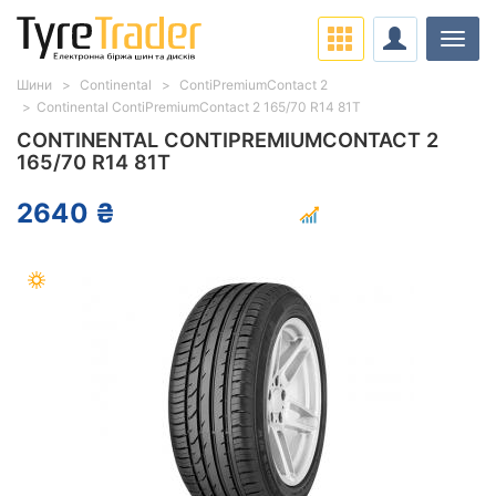
Навіг
Шини
Continental
ContiPremiumContact 2
Continental ContiPremiumContact 2 165/70 R14 81T
CONTINENTAL CONTIPREMIUMCONTACT 2
165/70 R14 81T
2640 ₴