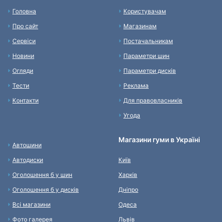
Головна
Користувачам
Про сайт
Магазинам
Сервіси
Постачальникам
Новини
Параметри шин
Огляди
Параметри дисків
Тести
Реклама
Контакти
Для правовласників
Угода
Магазини гуми в Україні
Автошини
Автодиски
Київ
Оголошення б у шин
Харків
Оголошення б у дисків
Дніпро
Всі магазини
Одеса
Фото галерея
Львів