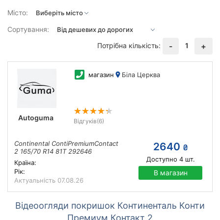
Місто:
Сортування:
Потрібна кількість:
1
-
+
магазин
Біла Церква
Autoguma
Відгуків
(6)
Continental ContiPremiumContact
2640
₴
2 165/70 R14 81T 292646
Доступно
4
шт.
Країна:
Рік:
В магазин
Актуальність
07.08.26
Відеоогляди покришок Континенталь Конти
Премиум Контакт 2