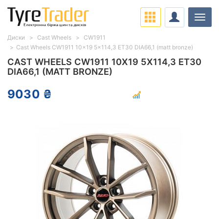
Навіг
Диски
Cast Wheels
CW1911
Cast Wheels CW1911 10x19 5x114,3 ET30 DIA66,1 (matt bronze)
CAST WHEELS CW1911 10X19 5X114,3 ET30
DIA66,1 (MATT BRONZE)
9030 ₴