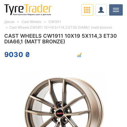
Нави
Диски
Cast Wheels
CW1911
Cast Wheels CW1911 10x19 5x114,3 ET30 DIA66,1 (matt bronze)
CAST WHEELS CW1911 10X19 5X114,3 ET30
DIA66,1 (MATT BRONZE)
9030 ₴