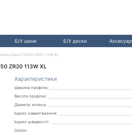
Б/У шини
Б/У диски
Аксесуа
Potenza Sport 275/50 ZR20 113W XL
50 ZR20 113W XL
Характеристики
Ширина профілю:
Висота профілю:
Діаметр колеса:
Індекс навантаження:
Індекс швидкості:
Сезон: