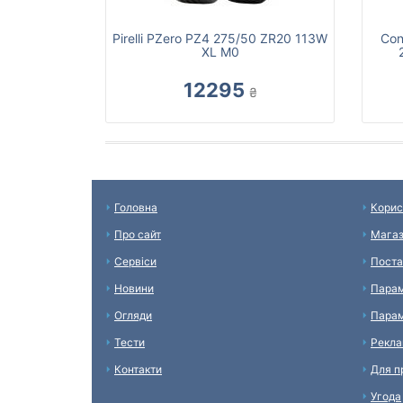
Pirelli PZero PZ4 275/50 ZR20 113W
Con
XL M0
12295
₴
Головна
Корис
Про сайт
Мага
Сервіси
Поста
Новини
Парам
Огляди
Парам
Тести
Рекл
Контакти
Для п
Угода