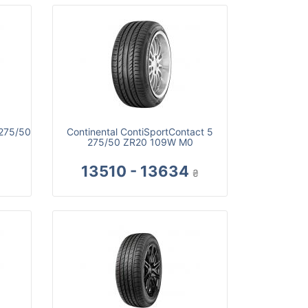
 275/50
Continental ContiSportContact 5
275/50 ZR20 109W M0
13510 - 13634
₴