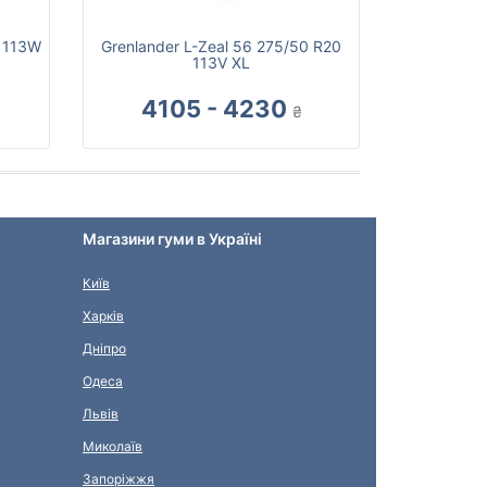
0 113W
Grenlander L-Zeal 56 275/50 R20
113V XL
4105 - 4230
₴
Магазини гуми в Україні
Київ
Харків
Дніпро
Одеса
Львів
Миколаїв
Запоріжжя