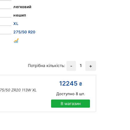
легковий
нешип
XL
275/50 R20
Потрібна кількість:
1
-
+
12245
₴
75/50 ZR20 113W XL
Доступно
8
шт.
В магазин