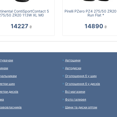
tinental ContiSportContact 5
Pirelli PZero PZ4 275/50 ZR2
275/50 ZR20 113W XL M0
Run Flat *
14227
14890
₴
₴
тувачам
Автошини
зинам
Автодиски
чальникам
Оголошення б у шин
етри шин
Оголошення б у дисків
етри дисків
Всі магазини
ама
Фото галерея
равовласників
Шини та диски оптом