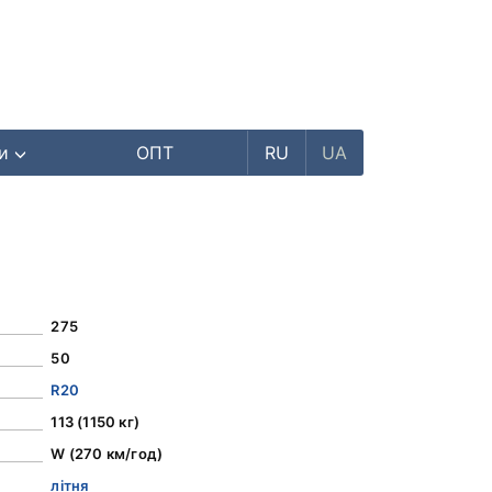
ри
ОПТ
RU
UA
275
50
R20
113 (1150 кг)
W (270 км/год)
літня