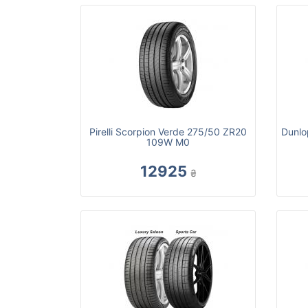
Pirelli Scorpion Verde 275/50 ZR20
Dunlo
109W M0
12925
₴