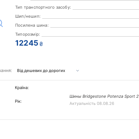
Тип транспортного засобу:
Шип/нешип:
Посилена шина:
Типорозмір:
12245
₴
вання:
Країна:
Шины Bridgestone Potenza Sport 2
Рік:
Актуальність
08.08.26