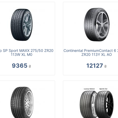
p SP Sport MAXX 275/50 ZR20
Continental PremiumContact 6
113W XL M0
ZR20 113Y XL AO
9365
12127
₴
₴