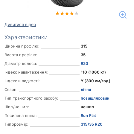
Дивитися відео
Характеристики
Ширина профілю:
315
Висота профілю:
35
Діаметр колеса:
R20
Індекс навантаження:
110 (1060 кг)
Індекс швидкості:
Y (300 км/год)
Сезон:
літня
Тип транспортного засобу:
позашляховик
Шип/нешип:
нешип
Посилена шина:
Run Flat
Типорозмір:
315/35 R20