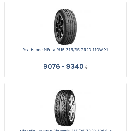
Roadstone NFera RU5 315/35 ZR20 110W XL
9076 - 9340
₴
Michelin Latitude Diamaris 315/35 ZR20 106W *