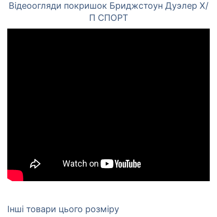
Відеоогляди покришок Бриджстоун Дуэлер Х/
П СПОРТ
Інші товари цього розміру