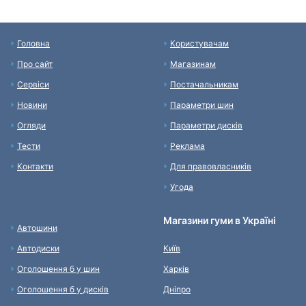
Головна
Користувачам
Про сайт
Магазинам
Сервіси
Постачальникам
Новини
Параметри шин
Огляди
Параметри дисків
Тести
Реклама
Контакти
Для правовласників
Угода
Магазини гуми в Україні
Автошини
Автодиски
Київ
Оголошення б у шин
Харків
Оголошення б у дисків
Дніпро