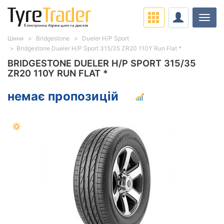
Навіг
Шини
Bridgestone
Dueler H/P Sport
Bridgestone Dueler H/P Sport 315/35 ZR20 110Y Run Flat *
BRIDGESTONE DUELER H/P SPORT 315/35
ZR20 110Y RUN FLAT *
немає пропозицій