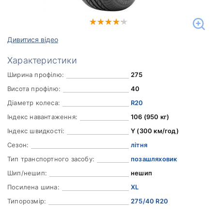
Дивитися відео
Характеристики
Ширина профілю:
275
Висота профілю:
40
Діаметр колеса:
R20
Індекс навантаження:
106 (950 кг)
Індекс швидкості:
Y (300 км/год)
Сезон:
літня
Тип транспортного засобу:
позашляховик
Шип/нешип:
нешип
Посилена шина:
XL
Типорозмір:
275/40 R20