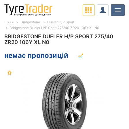
Навіг
Шини
Bridgestone
Dueler H/P Sport
Bridgestone Dueler H/P Sport 275/40 ZR20 106Y XL N0
BRIDGESTONE DUELER H/P SPORT 275/40
ZR20 106Y XL N0
немає пропозицій