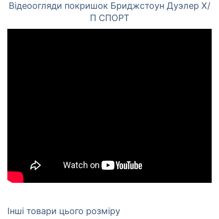
Відеоогляди покришок Бриджстоун Дуэлер Х/
П СПОРТ
Інші товари цього розміру