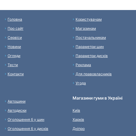
Головна
Користувачам
Про сайт
Магазинам
Сервіси
Постачальникам
Новини
Параметри шин
Огляди
Параметри дисків
Тести
Реклама
Контакти
Для правовласників
Угода
Магазини гуми в Україні
Автошини
Автодиски
Київ
Оголошення б у шин
Харків
Оголошення б у дисків
Дніпро