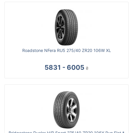
Roadstone NFera RU5 275/40 ZR20 106W XL
5831 - 6005
₴
Bridgestone Dueler H/P Sport 275/40 ZR20 106Y Run Flat *