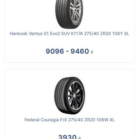
Hankook Ventus S1 Evo2 SUV K117A 275/40 ZR20 106Y XL
9096 - 9460
₴
Federal Couragia F/X 275/40 ZR20 106W XL
3930
₴