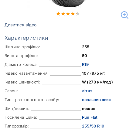
Дивитися відео
Характеристики
Ширина профілю:
255
Висота профілю:
50
Діаметр колеса:
R19
Індекс навантаження:
107 (975 кг)
Індекс швидкості:
W (270 км/год)
Сезон:
літня
Тип транспортного засобу:
позашляховик
Шип/нешип:
нешип
Посилена шина:
Run Flat
Типорозмір:
255/50 R19