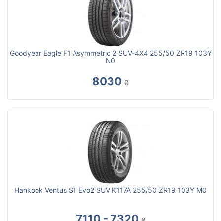
Goodyear Eagle F1 Asymmetric 2 SUV-4X4 255/50 ZR19 103Y
N0
8030
₴
Hankook Ventus S1 Evo2 SUV K117A 255/50 ZR19 103Y M0
7110 - 7320
₴