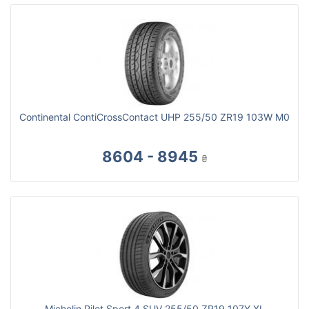
Continental ContiCrossContact UHP 255/50 ZR19 103W M0
8604 - 8945
₴
Michelin Pilot Sport 4 SUV 255/50 ZR19 107Y XL