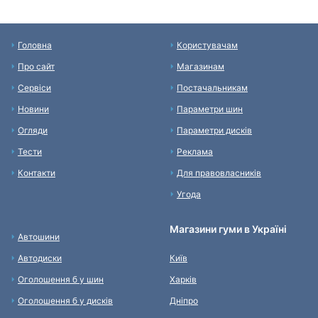
Головна
Користувачам
Про сайт
Магазинам
Сервіси
Постачальникам
Новини
Параметри шин
Огляди
Параметри дисків
Тести
Реклама
Контакти
Для правовласників
Угода
Магазини гуми в Україні
Автошини
Автодиски
Київ
Оголошення б у шин
Харків
Оголошення б у дисків
Дніпро