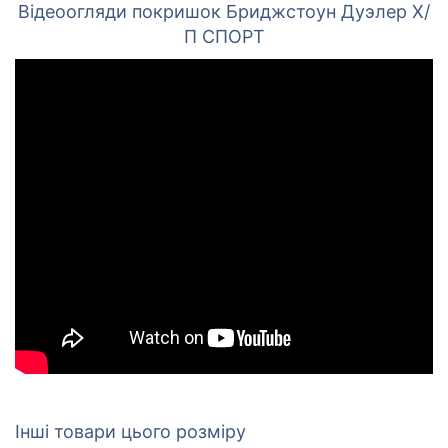
Відеоогляди покришок Бриджстоун Дуэлер Х/
П СПОРТ
Інші товари цього розміру