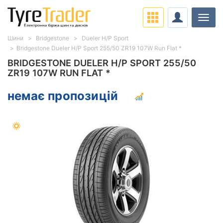
Навіг
Шини
Bridgestone
Dueler H/P Sport
Bridgestone Dueler H/P Sport 255/50 ZR19 107W Run Flat *
BRIDGESTONE DUELER H/P SPORT 255/50
ZR19 107W RUN FLAT *
немає пропозицій