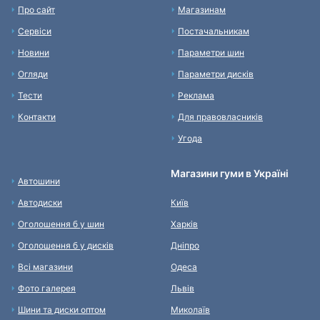
Про сайт
Магазинам
Сервіси
Постачальникам
Новини
Параметри шин
Огляди
Параметри дисків
Тести
Реклама
Контакти
Для правовласників
Угода
Магазини гуми в Україні
Автошини
Автодиски
Київ
Оголошення б у шин
Харків
Оголошення б у дисків
Дніпро
Всі магазини
Одеса
Фото галерея
Львів
Шини та диски оптом
Миколаїв