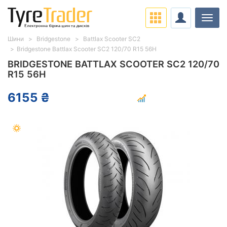
Навіг
Шини
Bridgestone
Battlax Scooter SC2
Bridgestone Battlax Scooter SC2 120/70 R15 56H
BRIDGESTONE BATTLAX SCOOTER SC2 120/70
R15 56H
6155 ₴