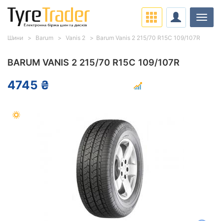
Навіг
Шини
Barum
Vanis 2
Barum Vanis 2 215/70 R15C 109/107R
BARUM VANIS 2 215/70 R15C 109/107R
4745 ₴