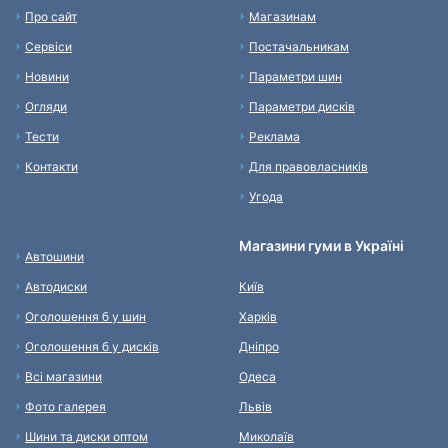
Про сайт
Магазинам
Сервіси
Постачальникам
Новини
Параметри шин
Огляди
Параметри дисків
Тести
Реклама
Контакти
Для правовласників
Угода
Магазини гуми в Україні
Автошини
Автодиски
Київ
Оголошення б у шин
Харків
Оголошення б у дисків
Дніпро
Всі магазини
Одеса
Фото галерея
Львів
Шини та диски оптом
Миколаїв