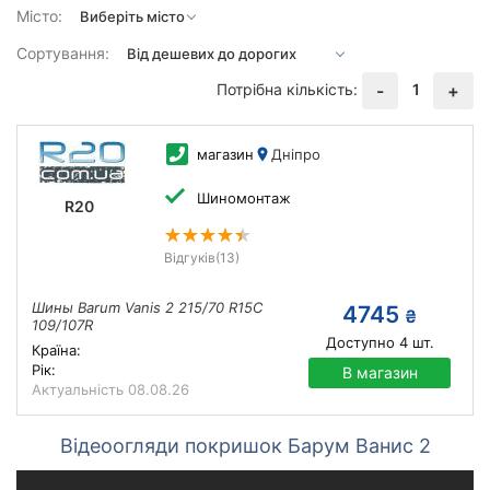
Місто:
Сортування:
Потрібна кількість:
1
-
+
магазин
Дніпро
Шиномонтаж
R20
Відгуків
(13)
Шины Barum Vanis 2 215/70 R15C
4745
₴
109/107R
Доступно
4
шт.
Країна:
Рік:
В магазин
Актуальність
08.08.26
Відеоогляди покришок Барум Ванис 2