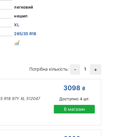
легковий
нешип
XL
265/35 R18
Потрібна кількість:
1
-
+
3098
₴
35 R18 97Y XL 512047
Доступно
4
шт.
В магазин