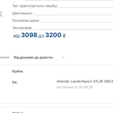
Тип транспортного засобу:
Шип/нешип:
Посилена шина:
Типорозмір:
3098
3200
від
до
₴
вання:
Країна:
Atlander LanderXsport ATL36 265/
Рік:
Актуальність
05.08.26