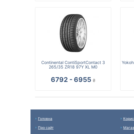
Continental ContiSportContact 3
Yokoh
265/35 ZR18 97Y XL M0
6792 - 6955
₴
Головна
Корис
Про сайт
Мага