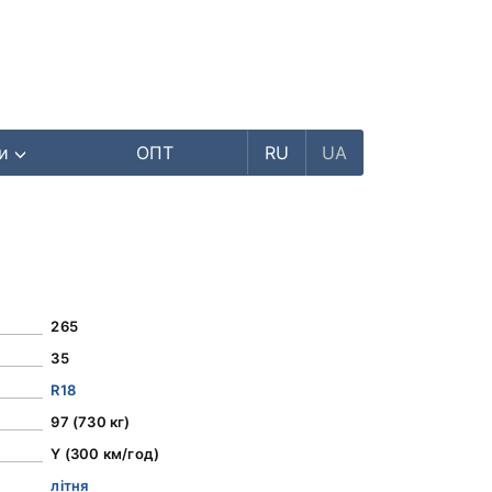
ри
ОПТ
RU
UA
265
35
R18
97 (730 кг)
Y (300 км/год)
літня