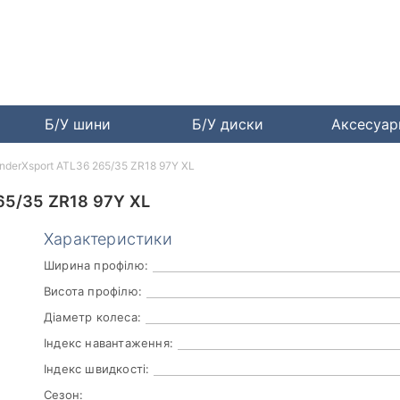
Б/У шини
Б/У диски
Аксесуа
anderXsport ATL36 265/35 ZR18 97Y XL
5/35 ZR18 97Y XL
Характеристики
Ширина профілю:
Висота профілю:
Діаметр колеса:
Індекс навантаження:
Індекс швидкості:
Сезон: