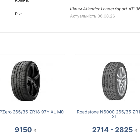
Країна:
Шины Atlander LanderXsport ATL36
Рік:
Актуальність
06.08.26
li PZero 265/35 ZR18 97Y XL M0
Roadstone N6000 265/35 ZR
XL
9150
2714 - 2825
₴
₴