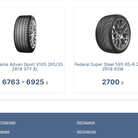
ama Advan Sport V105 265/35
Federal Super Steel 595 RS-R
ZR18 97Y XL
ZR18 93W
6763 - 6925
2700
₴
₴
тувачам
Автошини
зинам
Автодиски