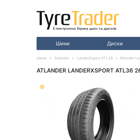
Шини
Диски
Шини
Atlander
LanderXsport ATL36
Atlander L
ATLANDER LANDERXSPORT ATL36 26