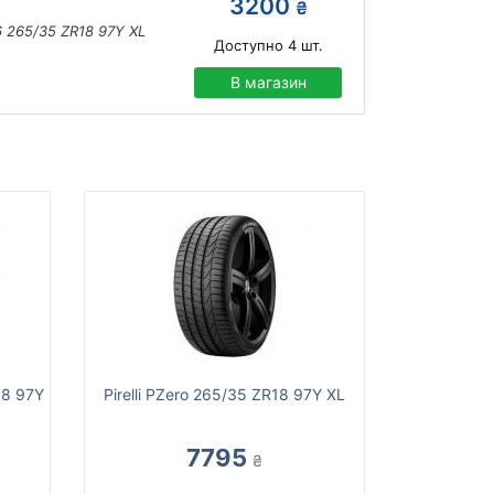
3200
₴
 265/35 ZR18 97Y XL
Доступно
4
шт.
В магазин
18 97Y
Pirelli PZero 265/35 ZR18 97Y XL
7795
₴