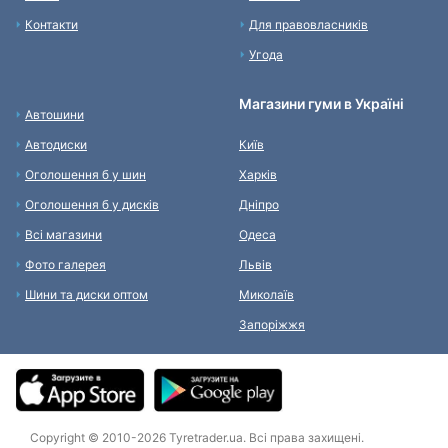
Контакти
Для правовласників
Угода
Магазини гуми в Україні
Автошини
Автодиски
Київ
Оголошення б у шин
Харків
Оголошення б у дисків
Дніпро
Всі магазини
Одеса
Фото галерея
Львів
Шини та диски оптом
Миколаїв
Запоріжжя
Copyright © 2010-2026 Tyretrader.ua. Всі права захищені.