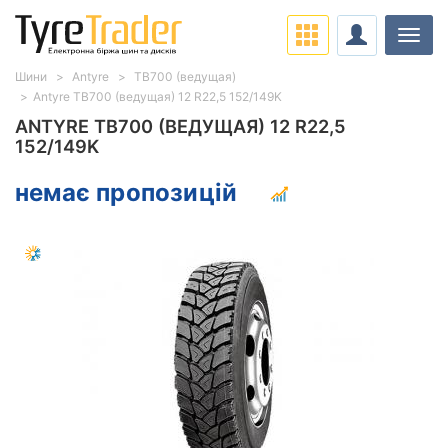
Навіг
Шини
Antyre
TB700 (ведущая)
Antyre TB700 (ведущая) 12 R22,5 152/149K
ANTYRE TB700 (ВЕДУЩАЯ) 12 R22,5
152/149K
немає пропозицій