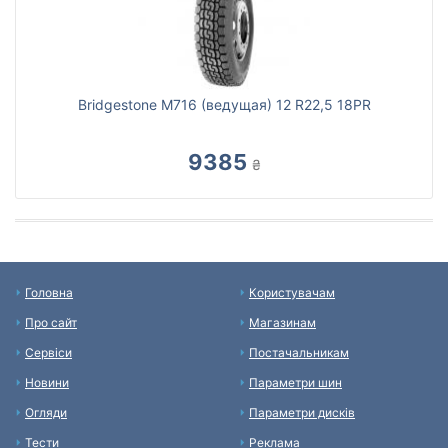
Bridgestone M716 (ведущая) 12 R22,5 18PR
9385
₴
Головна
Користувачам
Про сайт
Магазинам
Сервіси
Постачальникам
Новини
Параметри шин
Огляди
Параметри дисків
Тести
Реклама