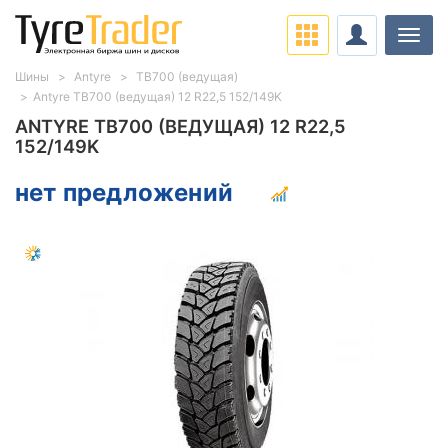
Нави
Шины
Antyre
TB700 (ведущая)
Antyre TB700 (ведущая) 12 R22,5 152/149K
ANTYRE TB700 (ВЕДУЩАЯ) 12 R22,5
152/149K
нет предложений