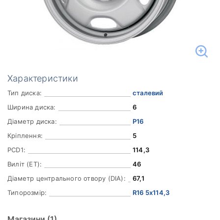
Характеристики
Тип диска:
сталевий
Ширина диска:
6
Діаметр диска:
Р16
Кріплення:
5
PCD1:
114,3
Виліт (ET):
46
Діаметр центрального отвору (DIA):
67,1
Типорозмір:
R16 5x114,3
Магазини
(1)