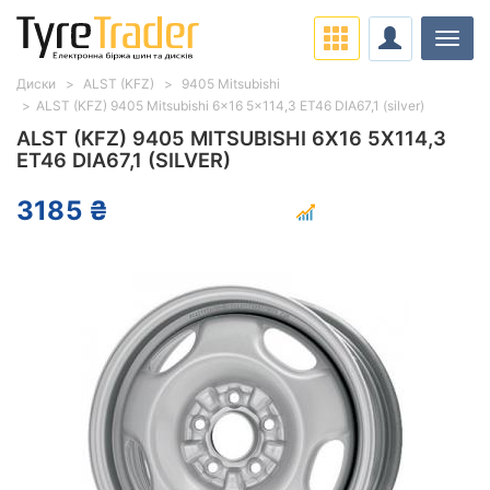
Навіг
Диски
ALST (KFZ)
9405 Mitsubishi
ALST (KFZ) 9405 Mitsubishi 6x16 5x114,3 ET46 DIA67,1 (silver)
ALST (KFZ) 9405 MITSUBISHI 6X16 5X114,3
ET46 DIA67,1 (SILVER)
3185 ₴