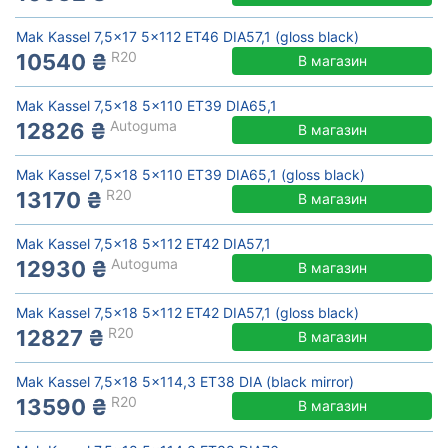
Mak Kassel 7,5x17 5x112 ET46 DIA57,1 (gloss black)
R20
10540 ₴
В магазин
Mak Kassel 7,5x18 5x110 ET39 DIA65,1
Autoguma
12826 ₴
В магазин
Mak Kassel 7,5x18 5x110 ET39 DIA65,1 (gloss black)
R20
13170 ₴
В магазин
Mak Kassel 7,5x18 5x112 ET42 DIA57,1
Autoguma
12930 ₴
В магазин
Mak Kassel 7,5x18 5x112 ET42 DIA57,1 (gloss black)
R20
12827 ₴
В магазин
Mak Kassel 7,5x18 5x114,3 ET38 DIA (black mirror)
R20
13590 ₴
В магазин