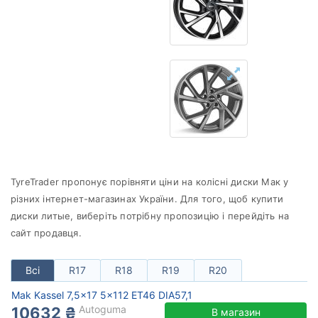
від
до
Mak
Усі бренди
Тип диска
TyreTrader пропонує порівняти ціни на колісні диски Мак у
Скинути
Підібрати
різних інтернет-магазинах України. Для того, щоб купити
диски литые, виберіть потрібну пропозицію і перейдіть на
сайт продавця.
Всі
R17
R18
R19
R20
Mak Kassel 7,5x17 5x112 ET46 DIA57,1
Autoguma
10632 ₴
В магазин