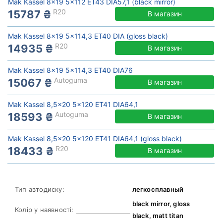
Mak Kassel 8x19 5x112 ET43 DIA57,1 (black mirror)
R20
15787 ₴
В магазин
Mak Kassel 8x19 5x114,3 ET40 DIA (gloss black)
R20
14935 ₴
В магазин
Mak Kassel 8x19 5x114,3 ET40 DIA76
Autoguma
15067 ₴
В магазин
Mak Kassel 8,5x20 5x120 ET41 DIA64,1
Autoguma
18593 ₴
В магазин
Mak Kassel 8,5x20 5x120 ET41 DIA64,1 (gloss black)
R20
18433 ₴
В магазин
Тип автодиску:
легкосплавный
black mirror, gloss
Колір у наявності:
black, matt titan