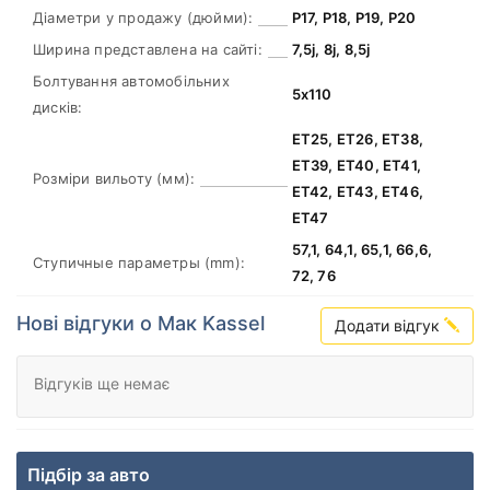
Діаметри у продажу (дюйми):
Р17, Р18, Р19, Р20
Ширина представлена на сайті:
7,5j, 8j, 8,5j
Болтування автомобільних
5х110
дисків:
ЕТ25, ЕТ26, ЕТ38,
ЕТ39, ЕТ40, ЕТ41,
Розміри вильоту (мм):
ЕТ42, ЕТ43, ЕТ46,
ЕТ47
57,1, 64,1, 65,1, 66,6,
Ступичные параметры (mm):
72, 76
Нові відгуки о Мак Kassel
Додати відгук
Відгуків ще немає
Підбір за авто