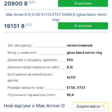
R20
20900 ₴
В магазин
Mak Arrow-D 9,5x20 5x112 ET57 DIA66,6 (gloss black mirror
ring)
R20
19151 ₴
В магазин
Тип автодиску:
легкосплавный
Колір у наявності:
gloss black mirror ring
Діаметри у продажу (дюйми):
Р20
Ширина представлена на сайті:
9,5j
Болтування автомобільних
5х112
дисків:
Розміри вильоту (мм):
ЕТ50, ЕТ57
Ступичные параметры (mm):
66,6
Нові відгуки о Мак Arrow-D
Додати відгук