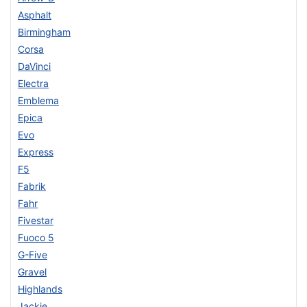
Asphalt
Birmingham
Corsa
DaVinci
Electra
Emblema
Epica
Evo
Express
F5
Fabrik
Fahr
Fivestar
Fuoco 5
G-Five
Gravel
Highlands
Jackie