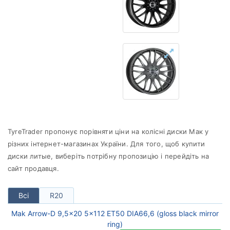
від
до
Mak
Усі бренди
Тип диска
TyreTrader пропонує порівняти ціни на колісні диски Мак у
Скинути
Підібрати
різних інтернет-магазинах України. Для того, щоб купити
диски литые, виберіть потрібну пропозицію і перейдіть на
сайт продавця.
Всі
R20
Mak Arrow-D 9,5x20 5x112 ET50 DIA66,6 (gloss black mirror
ring)