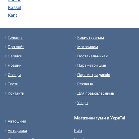
Kassel
Kent
Головна
Користувачам
Про сайт
Магазинам
Сервіси
Постачальникам
Новини
Параметри шин
Огляди
Параметри дисків
Тести
Реклама
Контакти
Для правовласників
Угода
Магазини гуми в Україні
Автошини
Автодиски
Київ