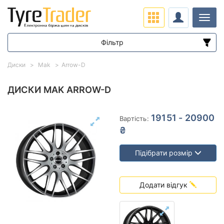
Навіг
Фільтр
Діапазон цін
Диски
Mak
Arrow-D
від
до
ДИСКИ MAK ARROW-D
Підбір за параметрами
19151 - 20900
Вартість:
₴
Підібрати розмір
Виліт (ET)
Додати відгук
від
до
Ступиця (dia)