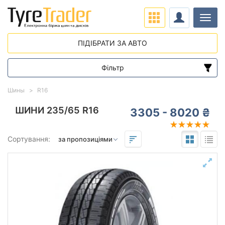
Навіг
ПІДІБРАТИ ЗА АВТО
Фільтр
Діапазон цін
Шины
R16
від
до
ШИНИ 235/65 R16
3305 - 8020 ₴
Підбір за параметрами
Сортування:
235
65
16
Сезон