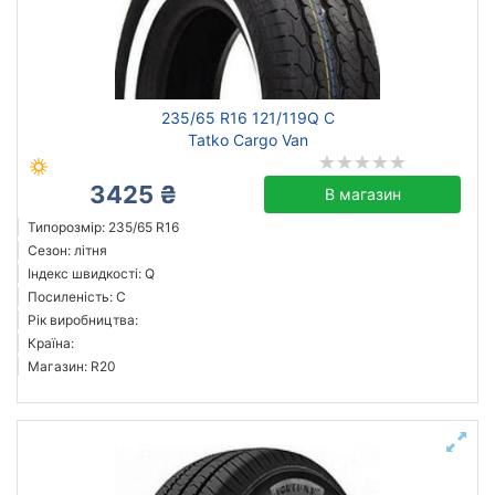
Скинути
Підібрати
235/65 R16 121/119Q C
Tatko Cargo Van
3425 ₴
В магазин
Типорозмір: 235/65 R16
Сезон: літня
Індекс швидкості: Q
Посиленість: C
Рік виробництва:
Країна:
Магазин: R20