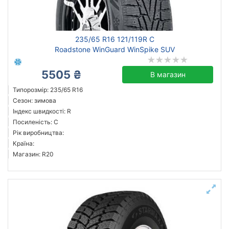
235/65 R16 121/119R C
Roadstone WinGuard WinSpike SUV
5505 ₴
В магазин
Типорозмір: 235/65 R16
Сезон: зимова
Індекс швидкості: R
Посиленість: C
Рік виробництва:
Країна:
Магазин: R20