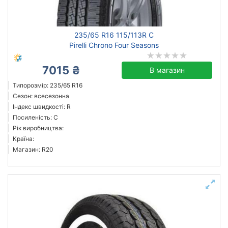
Michelin
235/65 R16 115/113R C
Continental
Pirelli Chrono Four Seasons
Triangle
7015 ₴
Hankook
В магазин
Sailun
Типорозмір: 235/65 R16
Сезон: всесезонна
Goodyear
Індекс швидкості: R
Bridgestone
Посиленість: C
Pirelli
Рік виробництва:
Країна:
Всі бренди
Магазин: R20
Тип транспортного засобу
Посилена шина
Рік виробництва
Країна виробництва