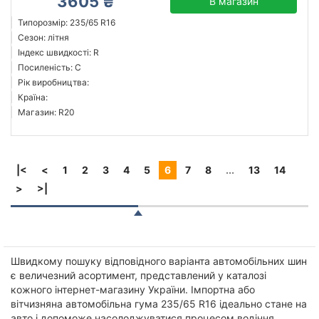
3605 ₴
В магазин
Типорозмір: 235/65 R16
Сезон: літня
Індекс швидкості: R
Посиленість: C
Рік виробництва:
Країна:
Магазин: R20
|<
<
1
2
3
4
5
6
7
8
...
13
14
>
>|
Швидкому пошуку відповідного варіанта автомобільних шин
є величезний асортимент, представлений у каталозі
кожного інтернет-магазину України. Імпортна або
вітчизняна автомобільна гума 235/65 R16 ідеально стане на
авто і допоможе насолоджуватися процесом водіння.