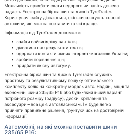
Можливість придбати скати недорого чи навіть дешево
надасть Електронна біржа шин та дисків TyreTrader.
Користувачі сайту дізнаються, скільки коштують хороші
автошини, які можна поставити та які краще.
Інформація від TyreTrader допоможе:
знайти найвигіднішу вартість;
дізнатися про результати тестів;
одержати контакти різних інтернет-магазинів України;
зробити порівняння цін;
придбати якісну автогуму.
Електронна біржа шин та дисків TyreTrader служить
простому та результативному пошуку оптимального
комплекту коліс на конкретну модель авто. Надійні, міцні та
економічні шини 235/65 Р16 або будь-який інший варіант
потрібного розміру (радіусу), диски, кріплення та
аксесуари – все це є автовласникам. Їм буде легко
прийняти правильне рішення, ґрунтуючись на достовірній
інформації.
Автомобілі, на які можна поставити шини
235/65 Р16: