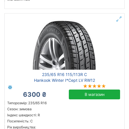
235/65 R16 115/113R C
Hankook Winter I*Cept LV RW12
6300 ₴
В магазин
Типорозмір: 235/65 R16
Сезон: зимова
Індекс швидкості: R
Посиленість: C
Рік виробництва: