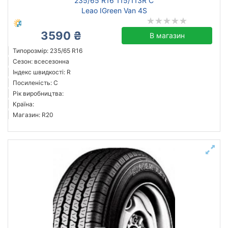
235/65 R16 115/113R C
Leao IGreen Van 4S
3590 ₴
В магазин
Типорозмір: 235/65 R16
Сезон: всесезонна
Індекс швидкості: R
Посиленість: C
Рік виробництва:
Країна:
Магазин: R20