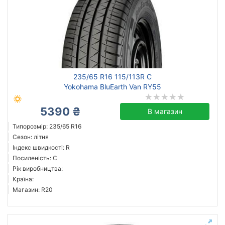
235/65 R16 115/113R C
Yokohama BluEarth Van RY55
5390 ₴
В магазин
Типорозмір: 235/65 R16
Сезон: літня
Індекс швидкості: R
Посиленість: C
Рік виробництва:
Країна:
Магазин: R20