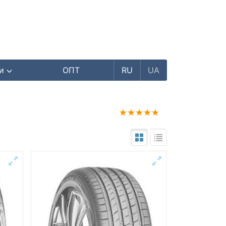
ри
ОПТ
RU
UA