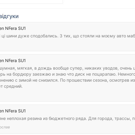
відгуки
en NFera SU1
 ці шини дуже сподобались. З тих, що стояли на моєму авто ма
en NFera SU1
умная, мягкая, в дождь вообще супер, никаких уводов, очень ц
ерь на бордюру заезжаю и знаю что диск не поцарапаю. Немного
внению с зимой не снизился. По прошествии сезона, осмотрев 
т средний.
а
en NFera SU1
не неплохая резина из бюджетного ряда. Для города, трассы, п
ослав