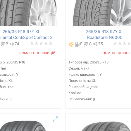
265/35 R18 97Y XL
265/35 R18 97Y XL
inental ContiSportContact 3
Roadstone N6000
B
74
E
C
75
немає пропозицій
немає пропоз
ір: 265/35 R18
Типорозмір: 265/35 R18
ітня
Сезон: літня
видкості: Y
Індекс швидкості: Y
сть: XL
Посиленість: XL
бництва:
Рік виробництва:
Країна:
зини: ()
Всі магазини: ()