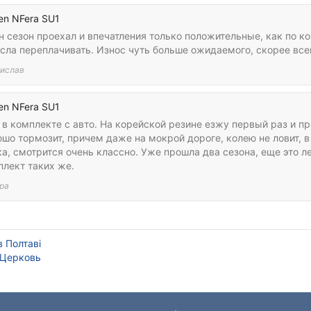
en NFera SU1
 сезон проехал и впечатления только положительные, как по ко
сла переплачивать. Износ чуть больше ожидаемого, скорее всег
ислав
en NFera SU1
 в комплекте с авто. На корейской резине езжу первый раз и п
шо тормозит, причем даже на мокрой дороге, колею не ловит, в
а, смотрится очень классно. Уже прошла два сезона, еще это ле
плект таких же.
ра
 Полтаві
 Церковь