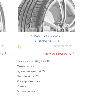
265/35 R18 97W XL
Austone SP-701
ицій
немає пропозицій
Типорозмір: 265/35 R18
Сезон: літня
Індекс швидкості: W
Посиленість: XL
Рік виробництва:
Країна:
Всі магазини: ()