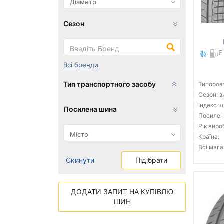
Сезон
E
Всі бренди
Тип транспортного засобу
Типорозм
Сезон: 
Індекс ш
Посилена шина
Посилені
Рік виро
Країна:
Всі мага
Скинути
Підібрати
ДОДАТИ ЗАПИТ НА КУПІВЛЮ
ШИН