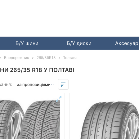
Б/У шини
Б/У диски
Аксесуа
Внедорожник
265/35R18
Полтава
НИ 265/35 R18 У ПОЛТАВІ
вання: