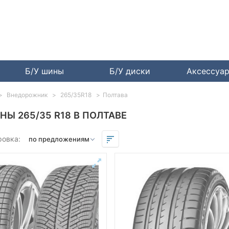
Б/У шины
Б/У диски
Аксессуа
Внедорожник
265/35R18
Полтава
НЫ 265/35 R18 В ПОЛТАВЕ
ровка: