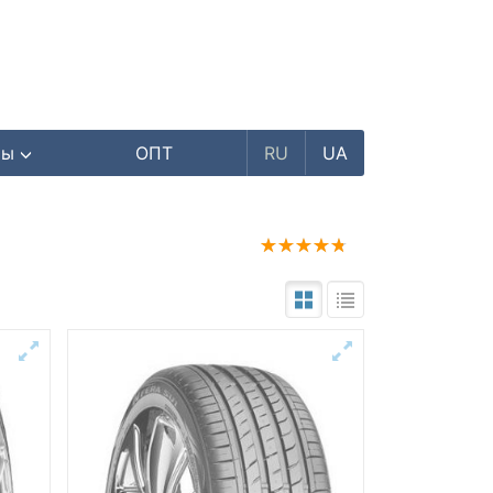
ры
ОПТ
RU
UA