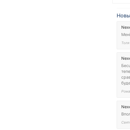
Новы
Nex
Мені
Толя
Nex
Бесш
теп
сра
буде
Ром
Nex
Впол
Свят