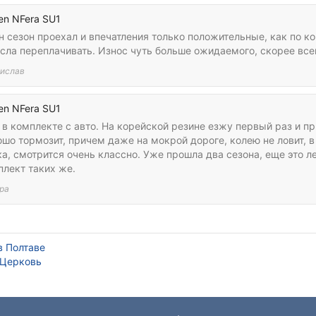
en NFera SU1
 сезон проехал и впечатления только положительные, как по ко
сла переплачивать. Износ чуть больше ожидаемого, скорее всег
ислав
en NFera SU1
 в комплекте с авто. На корейской резине езжу первый раз и п
шо тормозит, причем даже на мокрой дороге, колею не ловит, в
а, смотрится очень классно. Уже прошла два сезона, еще это ле
плект таких же.
ра
в Полтаве
 Церковь