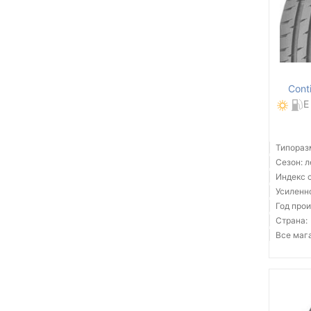
Cont
E
Типораз
Сезон: 
Индекс с
Усиленн
Год прои
Страна:
Все мага