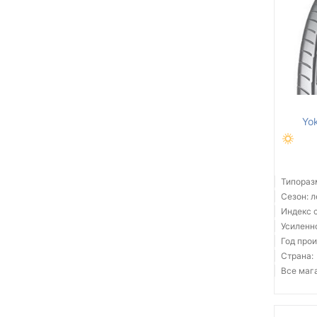
Yo
Типораз
Сезон: 
Индекс 
Усиленн
Год прои
Страна:
Все мага