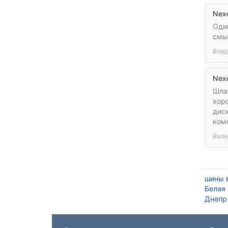
Nex
Один
смы
Влад
Nex
Шла
хоро
диск
ком
Вале
шины 
Белая
Днепр