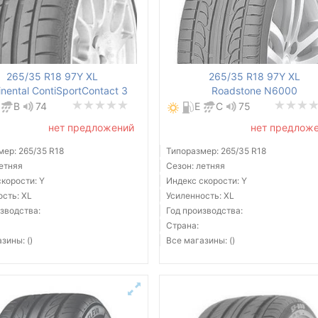
265/35 R18 97Y XL
265/35 R18 97Y XL
inental ContiSportContact 3
Roadstone N6000
B
74
E
C
75
нет предложений
нет предлож
мер: 265/35 R18
Типоразмер: 265/35 R18
летняя
Сезон: летняя
корости: Y
Индекс скорости: Y
ость: XL
Усиленность: XL
зводства:
Год производства:
Страна:
зины: ()
Все магазины: ()