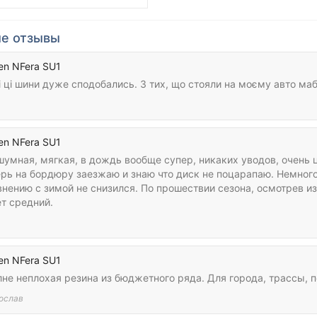
е отзывы
en NFera SU1
 ці шини дуже сподобались. З тих, що стояли на моєму авто ма
en NFera SU1
умная, мягкая, в дождь вообще супер, никаких уводов, очень ц
ерь на бордюру заезжаю и знаю что диск не поцарапаю. Немного
внению с зимой не снизился. По прошествии сезона, осмотрев 
т средний.
а
en NFera SU1
не неплохая резина из бюджетного ряда. Для города, трассы, п
ослав