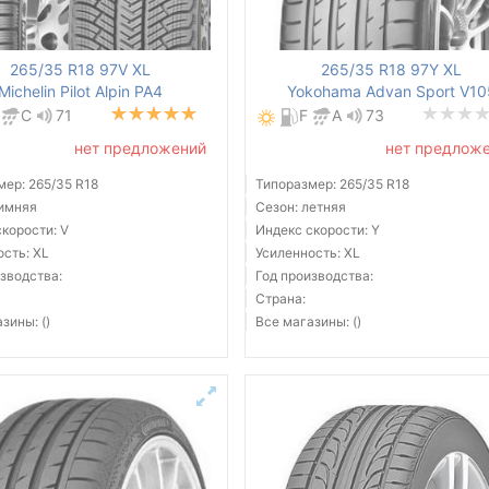
265/35 R18 97V XL
265/35 R18 97Y XL
Michelin Pilot Alpin PA4
Yokohama Advan Sport V10
C
71
F
A
73
нет предложений
нет предлож
мер: 265/35 R18
Типоразмер: 265/35 R18
зимняя
Сезон: летняя
корости: V
Индекс скорости: Y
ость: XL
Усиленность: XL
зводства:
Год производства:
Страна:
зины: ()
Все магазины: ()