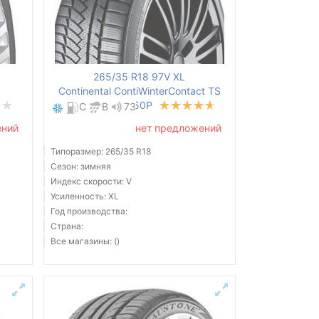
265/35 R18 97V XL
Continental ContiWinterContact TS
850P
C
B
73
ений
нет предложений
Типоразмер: 265/35 R18
Сезон: зимняя
Индекс скорости: V
Усиленность: XL
Год производства:
Страна:
Все магазины: ()