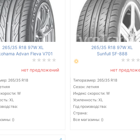
265/35 R18 97W XL
265/35 R18 97W XL
kohama Advan Fleva V701
Sunfull SF-888
нет предложений
нет предлож
мер: 265/35 R18
Типоразмер: 265/35 R18
летняя
Сезон: летняя
скорости: W
Индекс скорости: W
ость: XL
Усиленность: XL
зводства:
Год производства:
Страна:
зины: ()
Все магазины: ()