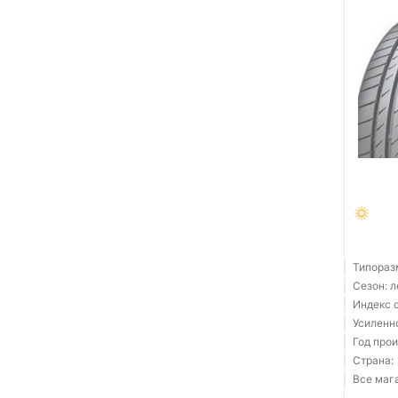
Типораз
Сезон: 
Индекс с
Усиленн
Год прои
Страна:
Все мага