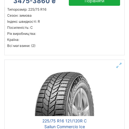
3475-3860 ₴
Порівняти
Типорозмір: 225/75 R16
Сезон: зимова
Індекс швидкості: R
Посиленість: C
Рік виробництва:
Країна:
Всі магазини: (2)
225/75 R16 121/120R C
Sailun Commercio Ice