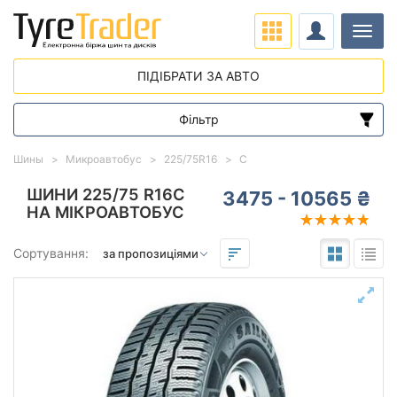
Навіг
ПІДІБРАТИ ЗА АВТО
Фільтр
Діапазон цін
Шины
Микроавтобус
225/75R16
C
від
до
ШИНИ 225/75 R16C
3475 - 10565 ₴
НА МІКРОАВТОБУС
Підбір за параметрами
Сортування:
225
75
16
Сезон