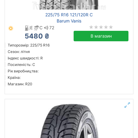
225/75 R16 121/120R C
Barum Vanis
E
C
72
5480 ₴
В магазин
Типорозмір: 225/75 R16
Сезон: літня
Індекс швидкості: R
Посиленість: C
Рік виробництва:
Країна:
Магазин: R20