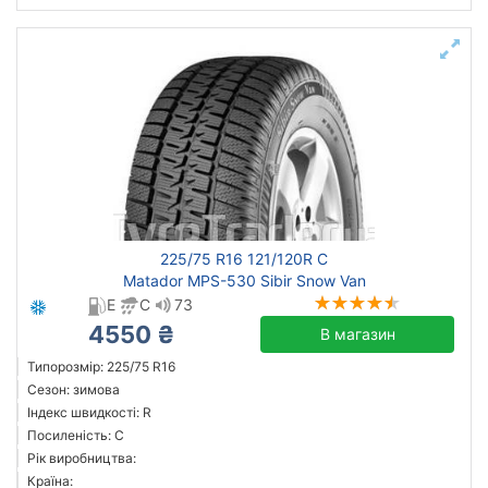
225/75 R16 121/120R C
Matador MPS-530 Sibir Snow Van
E
C
73
4550 ₴
В магазин
Типорозмір: 225/75 R16
Сезон: зимова
Індекс швидкості: R
Посиленість: C
Рік виробництва:
Країна: