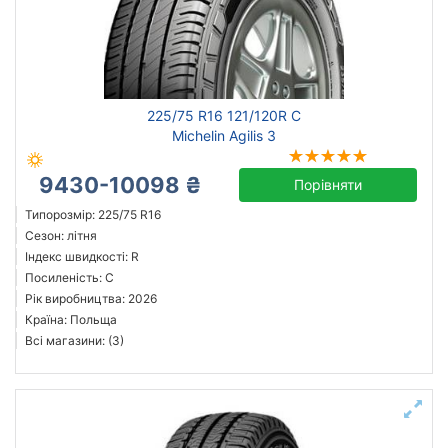
Посилена шина
C
Рік виробництва
225/75 R16 121/120R C
Країна виробництва
Michelin Agilis 3
9430-10098 ₴
Порівняти
Типорозмір: 225/75 R16
Скинути
Підібрати
Сезон: літня
Індекс швидкості: R
Посиленість: C
Рік виробництва: 2026
Країна: Польща
Всі магазини: (3)