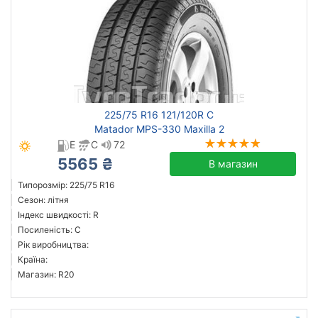
225/75 R16 121/120R C
Matador MPS-330 Maxilla 2
E
C
72
5565 ₴
В магазин
Типорозмір: 225/75 R16
Сезон: літня
Індекс швидкості: R
Посиленість: C
Рік виробництва:
Країна:
Магазин: R20