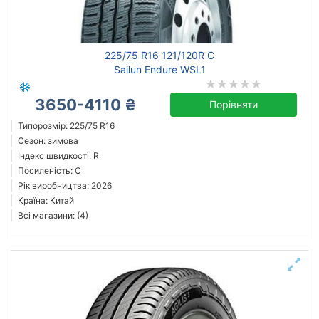
Michelin
225/75 R16 121/120R C
Continental
Sailun Endure WSL1
Triangle
Hankook
3650-4110 ₴
Порівняти
Sailun
Типорозмір: 225/75 R16
Goodyear
Сезон: зимова
Індекс швидкості: R
Bridgestone
Посиленість: C
Aplus
Рік виробництва: 2026
Всі бренди
Країна: Китай
Всі магазини: (4)
Тип транспортного засобу
позашляховик
легковий
мікроавтобус