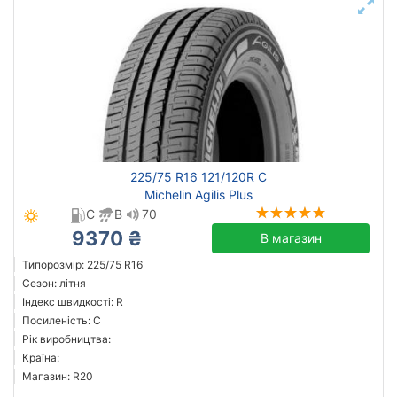
225/75 R16 121/120R C
Michelin Agilis Plus
C
B
70
9370 ₴
В магазин
Типорозмір: 225/75 R16
Сезон: літня
Індекс швидкості: R
Посиленість: C
Рік виробництва:
Країна:
Магазин: R20