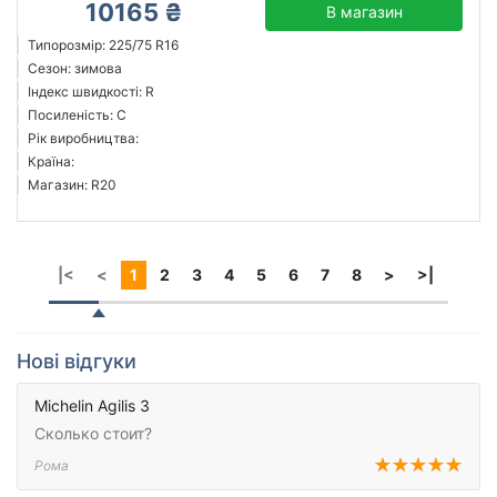
10165 ₴
В магазин
Типорозмір: 225/75 R16
Сезон: зимова
Індекс швидкості: R
Посиленість: C
Рік виробництва:
Країна:
Магазин: R20
|<
<
1
2
3
4
5
6
7
8
>
>|
Нові відгуки
Michelin Agilis 3
Сколько стоит?
Рома