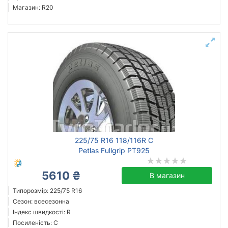
Магазин: R20
225/75 R16 118/116R C
Petlas Fullgrip PT925
5610 ₴
В магазин
Типорозмір: 225/75 R16
Сезон: всесезонна
Індекс швидкості: R
Посиленість: C