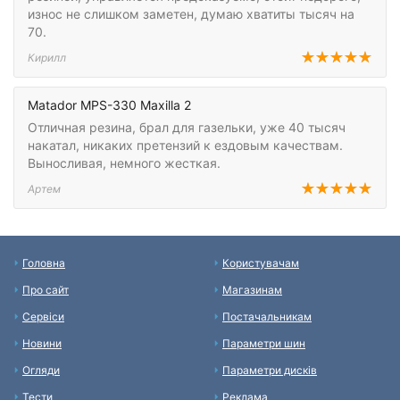
износ не слишком заметен, думаю хватиты тысяч на
70.
Кирилл
Matador MPS-330 Maxilla 2
Отличная резина, брал для газельки, уже 40 тысяч
накатал, никаких претензий к ездовым качествам.
Выносливая, немного жесткая.
Артем
Головна
Користувачам
Про сайт
Магазинам
Сервіси
Постачальникам
Новини
Параметри шин
Огляди
Параметри дисків
Тести
Реклама