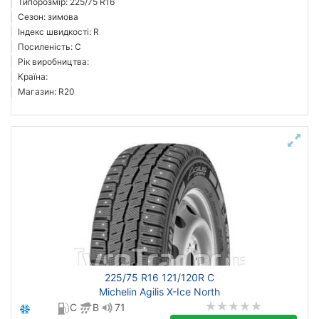
Типорозмір: 225/75 R16
Сезон: зимова
Індекс швидкості: R
Посиленість: C
Рік виробництва:
Країна:
Магазин: R20
225/75 R16 121/120R C
Michelin Agilis X-Ice North
C
B
71