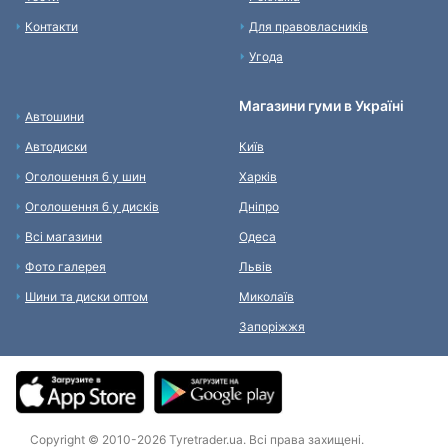
Контакти
Для правовласників
Угода
Магазини гуми в Україні
Автошини
Автодиски
Київ
Оголошення б у шин
Харків
Оголошення б у дисків
Дніпро
Всі магазини
Одеса
Фото галерея
Львів
Шини та диски оптом
Миколаїв
Запоріжжя
Copyright © 2010-2026 Tyretrader.ua. Всі права захищені.