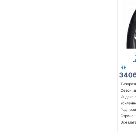
L
3406
Типоразм
Сезон: 
Индекс с
Усиленн
Год прои
Страна:
Все мага