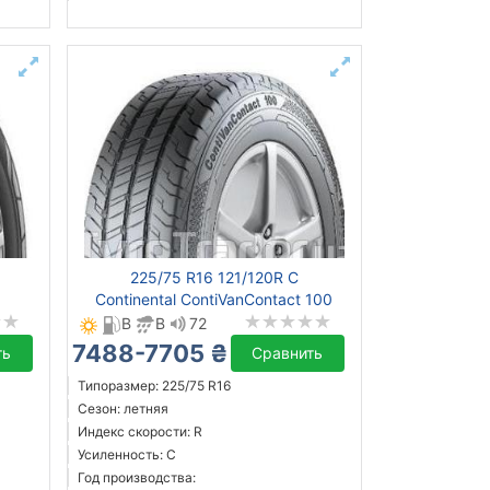
225/75 R16 121/120R C
Continental ContiVanContact 100
B
B
72
7488-7705 ₴
ть
Сравнить
Типоразмер: 225/75 R16
Сезон: летняя
Индекс скорости: R
Усиленность: C
Год производства: