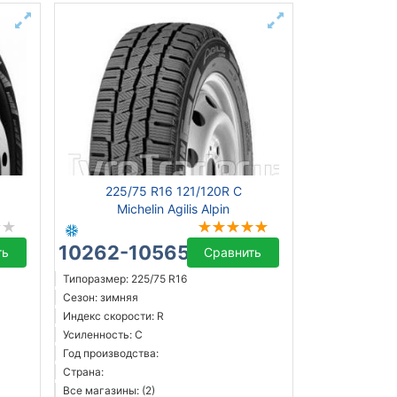
225/75 R16 121/120R C
Michelin Agilis Alpin
10262-10565 ₴
ть
Сравнить
Типоразмер: 225/75 R16
Сезон: зимняя
Индекс скорости: R
Усиленность: C
Год производства:
Страна:
Все магазины: (2)