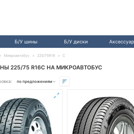
Б/У шины
Б/У диски
Аксессуа
Микроавтобус
225/75R16
C
НЫ 225/75 R16C НА МИКРОАВТОБУС
ровка: