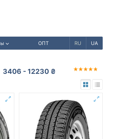
ры
ОПТ
RU
UA
3406 - 12230 ₴