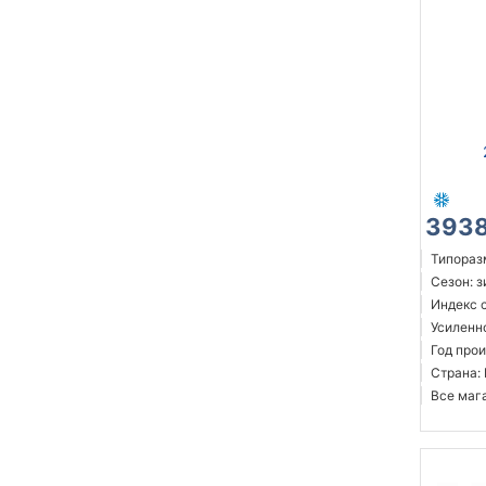
3938
Типоразм
Сезон: 
Индекс с
Усиленн
Год прои
Страна:
Все мага