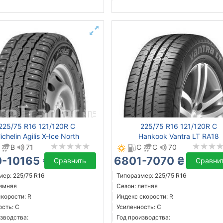
225/75 R16 121/120R C
225/75 R16 121/120R C
ichelin Agilis X-Ice North
Hankook Vantra LT RA18
B
71
C
C
70
-10165 ₴
6801-7070 ₴
Сравнить
Сравни
ер: 225/75 R16
Типоразмер: 225/75 R16
зимняя
Сезон: летняя
корости: R
Индекс скорости: R
ость: C
Усиленность: C
зводства:
Год производства: