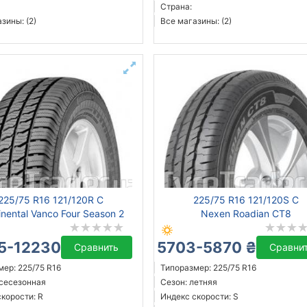
Страна:
зины: (2)
Все магазины: (2)
225/75 R16 121/120R C
225/75 R16 121/120S C
inental Vanco Four Season 2
Nexen Roadian CT8
5-12230 ₴
5703-5870 ₴
Сравнить
Сравни
ер: 225/75 R16
Типоразмер: 225/75 R16
всесезонная
Сезон: летняя
корости: R
Индекс скорости: S