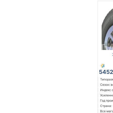
5452
Типоразм
Сезон: 
Индекс с
Усиленн
Год прои
Страна:
Все мага