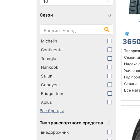
16
Сезон
3650
Michelin
Continental
Типоразм
Сезон: 
Triangle
Индекс с
Hankook
Усиленн
Sailun
Год прои
Страна:
Goodyear
Все мага
Bridgestone
Aplus
Все бренды
Тип транспортного средства
внедорожник