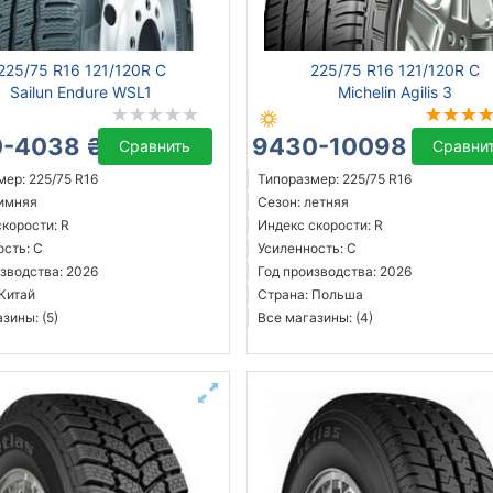
225/75 R16 121/120R C
225/75 R16 121/120R C
Sailun Endure WSL1
Michelin Agilis 3
-4038 ₴
9430-10098 ₴
Сравнить
Сравни
ер: 225/75 R16
Типоразмер: 225/75 R16
зимняя
Сезон: летняя
корости: R
Индекс скорости: R
ость: C
Усиленность: C
зводства: 2026
Год производства: 2026
 Китай
Страна: Польша
зины: (5)
Все магазины: (4)