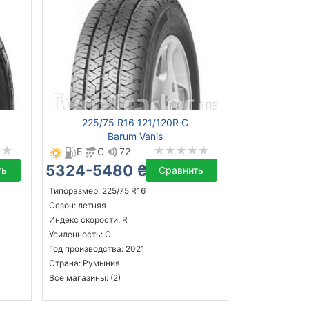
225/75 R16 121/120R C
Barum Vanis
E
C
72
5324-5480 ₴
ть
Сравнить
Типоразмер: 225/75 R16
Сезон: летняя
Индекс скорости: R
Усиленность: C
Год производства: 2021
Страна: Румыния
Все магазины: (2)