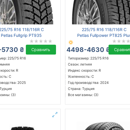
225/75 R16 118/116R C
225/75 R16 118/116R C
Petlas Fullgrip PT935
Petlas Fullpower PT825 Plu
-5730 ₴
4498-4630 ₴
Сравнить
Сравни
ер: 225/75 R16
Типоразмер: 225/75 R16
зимняя
Сезон: летняя
корости: R
Индекс скорости: R
ость: C
Усиленность: C
зводства: 2025
Год производства: 2024
 Турция
Страна: Турция
зины: (3)
Все магазины: (3)