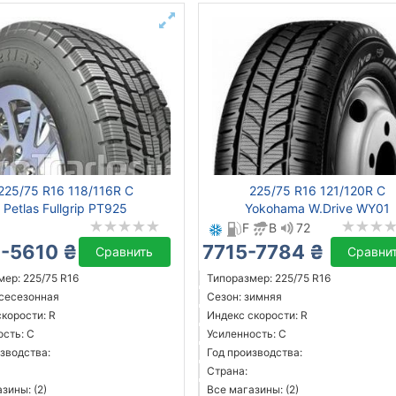
225/75 R16 118/116R C
225/75 R16 121/120R C
Petlas Fullgrip PT925
Yokohama W.Drive WY01
F
B
72
-5610 ₴
7715-7784 ₴
Сравнить
Сравни
ер: 225/75 R16
Типоразмер: 225/75 R16
всесезонная
Сезон: зимняя
корости: R
Индекс скорости: R
ость: C
Усиленность: C
зводства:
Год производства:
Страна:
зины: (2)
Все магазины: (2)