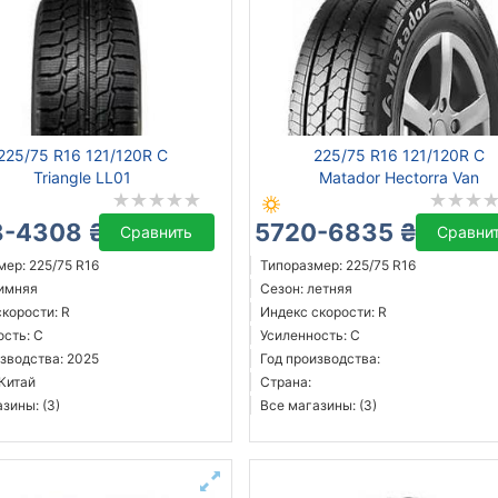
225/75 R16 121/120R C
225/75 R16 121/120R C
Triangle LL01
Matador Hectorra Van
-4308 ₴
5720-6835 ₴
Сравнить
Сравни
ер: 225/75 R16
Типоразмер: 225/75 R16
зимняя
Сезон: летняя
корости: R
Индекс скорости: R
ость: C
Усиленность: C
зводства: 2025
Год производства:
 Китай
Страна:
зины: (3)
Все магазины: (3)