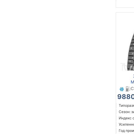
M
C
9880
Типоразм
Сезон: 
Индекс с
Усиленн
Год прои