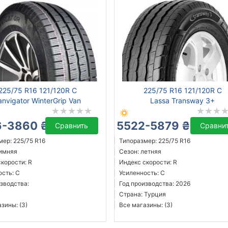
225/75 R16 121/120R C
225/75 R16 121/120R C
anvigator WinterGrip Van
Lassa Transway 3+
-3860 ₴
5522-5879 ₴
Сравнить
Сравни
ер: 225/75 R16
Типоразмер: 225/75 R16
зимняя
Сезон: летняя
корости: R
Индекс скорости: R
ость: C
Усиленность: C
зводства:
Год производства: 2026
Страна: Турция
зины: (3)
Все магазины: (3)