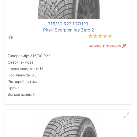
зимова нешип
літня
315/30 R22 107H XL
Pirelli Scorpion Ice Zero 2
Всі бренди
немає пропозицій
Тип транспортного засобу
Типорозмір: 315/30 R22
Посилена шина
Сезон: зимова
Індекс швидкості: H
Посиленість: XL
Рік виробництва:
Країна:
Скинути
Підібрати
Всі магазини: ()