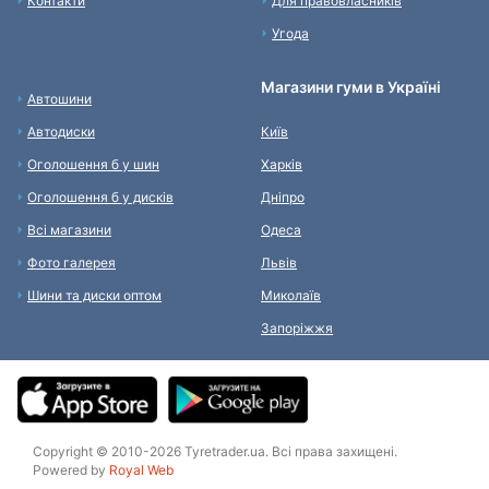
Контакти
Для правовласників
Угода
Магазини гуми в Україні
Автошини
Автодиски
Київ
Оголошення б у шин
Харків
Оголошення б у дисків
Дніпро
Всі магазини
Одеса
Фото галерея
Львів
Шини та диски оптом
Миколаїв
Запоріжжя
Copyright © 2010-2026 Tyretrader.ua. Всі права захищені.
Powered by
Royal Web