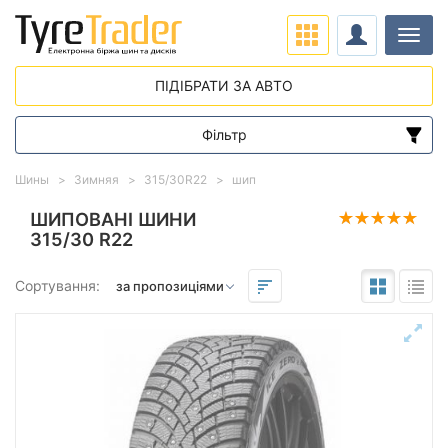
Навіг
ПІДІБРАТИ ЗА АВТО
Фільтр
Діапазон цін
Шины
Зимняя
315/30R22
шип
від
до
ШИПОВАНІ ШИНИ
315/30 R22
Підбір за параметрами
Сортування:
Сезон