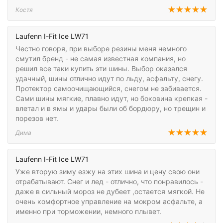
Костя
Laufenn I-Fit Ice LW71
Честно говоря, при выборе резины меня немного
смутил бренд - не самая известная компания, но
решил все таки купить эти шины. Выбор оказался
удачный, шины отлично идут по льду, асфальту, снегу.
Протектор самоочищающийся, снегом не забивается.
Сами шины мягкие, плавно идут, но боковина крепкая -
влетал и в ямы и удары были об бордюру, но трещин и
порезов нет.
Дима
Laufenn I-Fit Ice LW71
Уже вторую зиму езжу на этих шина и цену свою они
отрабатывают. Снег и лед - отлично, что понравилось -
даже в сильный мороз не дубеет ,остается мягкой. Не
очень комфортное управление на мокром асфальте, а
именно при торможении, немного плывет.