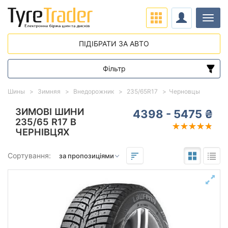
Навіг
ПІДІБРАТИ ЗА АВТО
Фільтр
Діапазон цін
Шины
Зимняя
Внедорожник
235/65R17
Черновцы
від
до
ЗИМОВІ ШИНИ
4398 - 5475 ₴
235/65 R17 В
ЧЕРНІВЦЯХ
Підбір за параметрами
Сортування:
235
65
17
Сезон