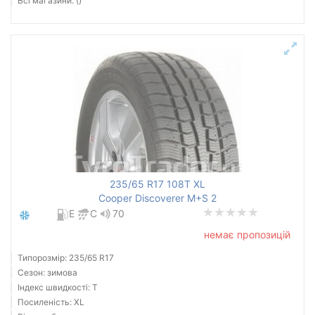
Всі магазини: ()
235/65 R17 108T XL
Cooper Discoverer M+S 2
E
C
70
немає пропозицій
Типорозмір: 235/65 R17
Сезон: зимова
Індекс швидкості: T
Посиленість: XL