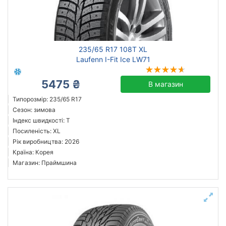
всесезонна
зимова нешип
літня
235/65 R17 108T XL
Laufenn I-Fit Ice LW71
Laufenn
5475 ₴
В магазин
Marshal
Типорозмір: 235/65 R17
Всі бренди
Сезон: зимова
Індекс швидкості: T
Тип транспортного засобу
Посиленість: XL
позашляховик
Рік виробництва: 2026
легковий
Країна: Корея
Магазин: Праймшина
Посилена шина
Рік виробництва
Країна виробництва