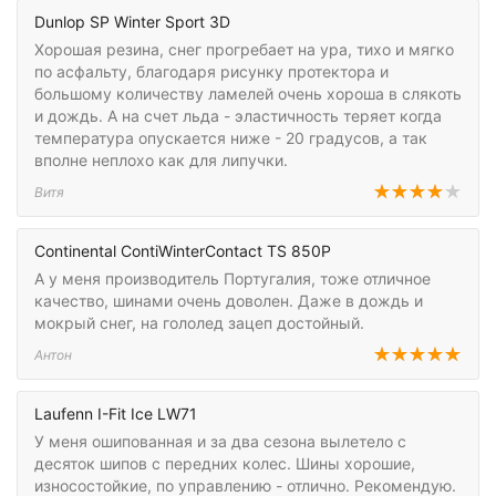
Dunlop SP Winter Sport 3D
Хорошая резина, снег прогребает на ура, тихо и мягко
по асфальту, благодаря рисунку протектора и
большому количеству ламелей очень хороша в слякоть
и дождь. А на счет льда - эластичность теряет когда
температура опускается ниже - 20 градусов, а так
вполне неплохо как для липучки.
Витя
Continental ContiWinterContact TS 850P
А у меня производитель Португалия, тоже отличное
качество, шинами очень доволен. Даже в дождь и
мокрый снег, на гололед зацеп достойный.
Антон
Laufenn I-Fit Ice LW71
У меня ошипованная и за два сезона вылетело с
десяток шипов с передних колес. Шины хорошие,
износостойкие, по управлению - отлично. Рекомендую.