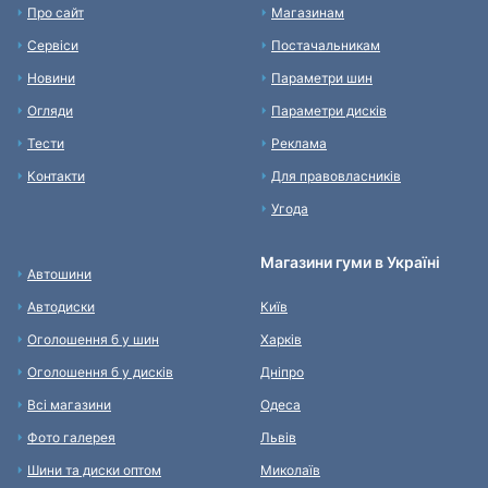
Про сайт
Магазинам
Сервіси
Постачальникам
Новини
Параметри шин
Огляди
Параметри дисків
Тести
Реклама
Контакти
Для правовласників
Угода
Магазини гуми в Україні
Автошини
Автодиски
Київ
Оголошення б у шин
Харків
Оголошення б у дисків
Дніпро
Всі магазини
Одеса
Фото галерея
Львів
Шини та диски оптом
Миколаїв