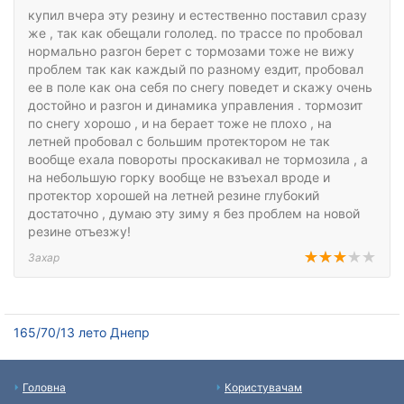
купил вчера эту резину и естественно поставил сразу
же , так как обещали гололед. по трассе по пробовал
нормально разгон берет с тормозами тоже не вижу
проблем так как каждый по разному ездит, пробовал
ее в поле как она себя по снегу поведет и скажу очень
достойно и разгон и динамика управления . тормозит
по снегу хорошо , и на берает тоже не плохо , на
летней пробовал с большим протектором не так
вообще ехала повороты проскакивал не тормозила , а
на небольшую горку вообще не взъехал вроде и
протектор хорошей на летней резине глубокий
достаточно , думаю эту зиму я без проблем на новой
резине отъезжу!
Захар
165/70/13 лето Днепр
Головна
Користувачам