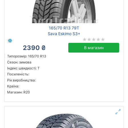
всесезонна
зимова нешип
літня
165/70 R13 79T
Sava Eskimo S3+
Triangle
2390 ₴
В магазин
Sailun
Типорозмір: 165/70 R13
Aplus
Сезон: зимова
Barum
Індекс швидкості: T
Imperial
Посиленість:
Рік виробництва:
Kormoran
Країна:
Lanvigator
Магазин: R20
Laufenn
Всі бренди
Тип транспортного засобу
легковий