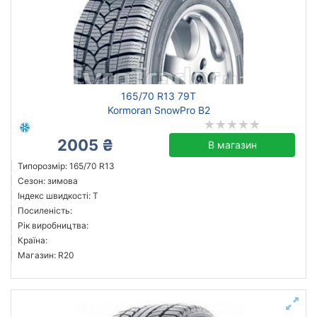
Посилена шина
Рік виробництва
Країна виробництва
165/70 R13 79T
Kormoran SnowPro B2
Дніпро
2005 ₴
В магазин
Скинути
Підібрати
Типорозмір: 165/70 R13
Сезон: зимова
Індекс швидкості: T
Посиленість:
Рік виробництва:
Країна:
Магазин: R20