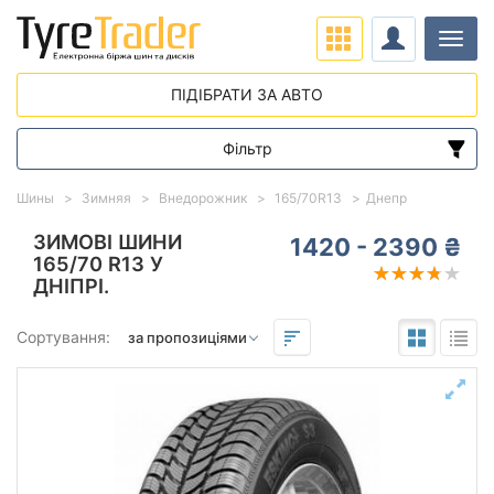
Навіг
ПІДІБРАТИ ЗА АВТО
Фільтр
Діапазон цін
Шины
Зимняя
Внедорожник
165/70R13
Днепр
від
до
ЗИМОВІ ШИНИ
1420 - 2390 ₴
165/70 R13 У
ДНІПРІ.
Підбір за параметрами
Сортування:
165
70
13
Сезон