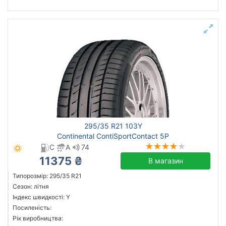
295/35 R21 103Y
Continental ContiSportContact 5P
C
A
74
11375 ₴
В магазин
Типорозмір: 295/35 R21
Сезон: літня
Індекс швидкості: Y
Посиленість:
Рік виробництва: