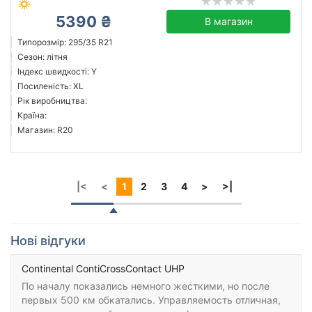
5390 ₴
В магазин
Типорозмір: 295/35 R21
Сезон: літня
Індекс швидкості: Y
Посиленість: XL
Рік виробництва:
Країна:
Магазин: R20
|<
<
1
2
3
4
>
>|
Нові відгуки
Continental ContiCrossContact UHP
По началу показались немного жесткими, но после
первых 500 км обкатались. Управляемость отличная,