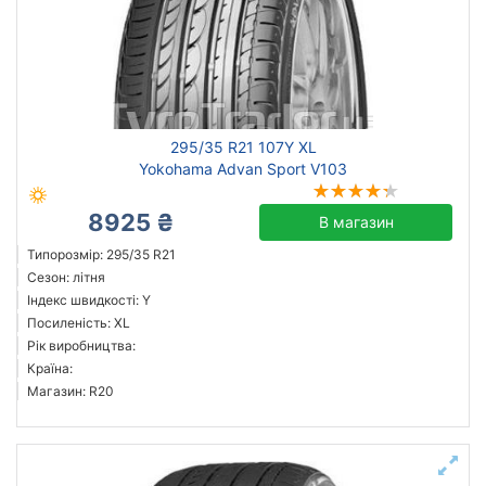
позашляховик
легковий
Посилена шина
295/35 R21 107Y XL
Дніпро
Yokohama Advan Sport V103
Скинути
Підібрати
8925 ₴
В магазин
Типорозмір: 295/35 R21
Сезон: літня
Індекс швидкості: Y
Посиленість: XL
Рік виробництва:
Країна:
Магазин: R20