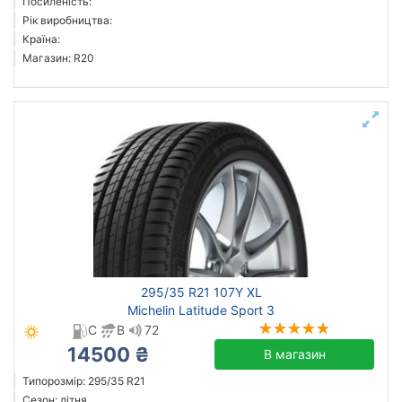
Посиленість:
Рік виробництва:
Країна:
Магазин: R20
295/35 R21 107Y XL
Michelin Latitude Sport 3
C
B
72
14500 ₴
В магазин
Типорозмір: 295/35 R21
Сезон: літня