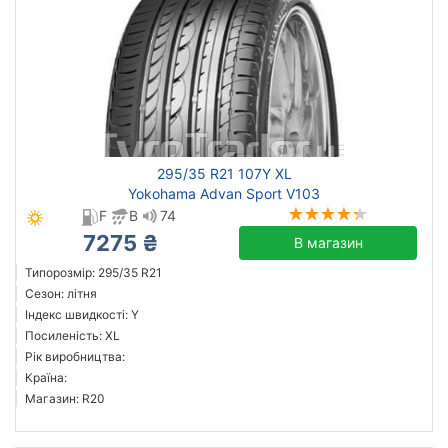
295/35 R21 107Y XL
Yokohama Advan Sport V103
F
B
74
7275 ₴
В магазин
Типорозмір: 295/35 R21
Сезон: літня
Індекс швидкості: Y
Посиленість: XL
Рік виробництва:
Країна:
Магазин: R20