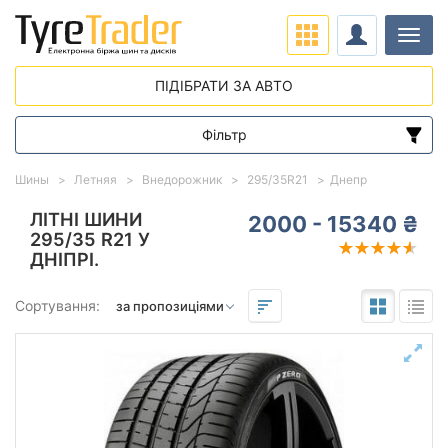
Навіг
ПІДІБРАТИ ЗА АВТО
Фільтр
Діапазон цін
Шины
Летняя
Внедорожник
295/35R21
Днепр
від
до
ЛІТНІ ШИНИ
2000 - 15340 ₴
295/35 R21 У
ДНІПРІ.
Підбір за параметрами
Сортування:
295
35
21
Сезон