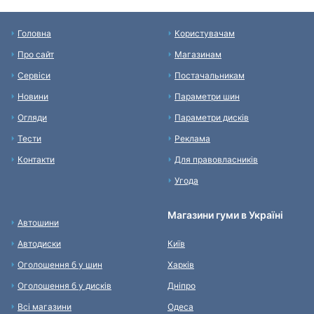
Головна
Користувачам
Про сайт
Магазинам
Сервіси
Постачальникам
Новини
Параметри шин
Огляди
Параметри дисків
Тести
Реклама
Контакти
Для правовласників
Угода
Магазини гуми в Україні
Автошини
Автодиски
Київ
Оголошення б у шин
Харків
Оголошення б у дисків
Дніпро
Всі магазини
Одеса