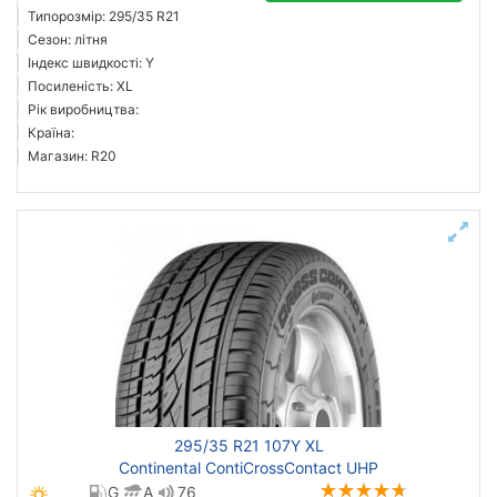
Типорозмір: 295/35 R21
Сезон: літня
Індекс швидкості: Y
Посиленість: XL
Рік виробництва:
Країна:
Магазин: R20
295/35 R21 107Y XL
Continental ContiCrossContact UHP
G
A
76