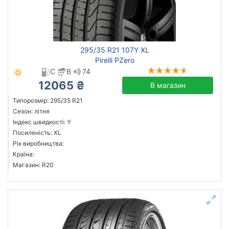
всесезонна
зимова нешип
зимова шип
літня
295/35 R21 107Y XL
Pirelli PZero
C
B
74
12065 ₴
В магазин
Michelin
Типорозмір: 295/35 R21
Continental
Сезон: літня
Triangle
Індекс швидкості: Y
Hankook
Посиленість: XL
Рік виробництва:
Sailun
Країна:
Goodyear
Магазин: R20
Bridgestone
Pirelli
Всі бренди
Тип транспортного засобу