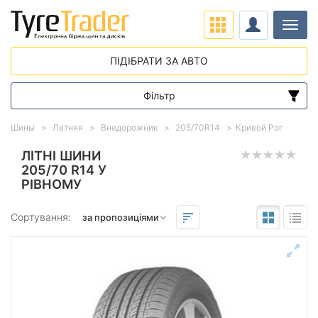
Навіг
ПІДІБРАТИ ЗА АВТО
Фільтр
Діапазон цін
Шины
Летняя
Внедорожник
205/70R14
Кривой Рог
від
до
ЛІТНІ ШИНИ
205/70 R14 У
РІВНОМУ
Підбір за параметрами
Сортування:
Сезон