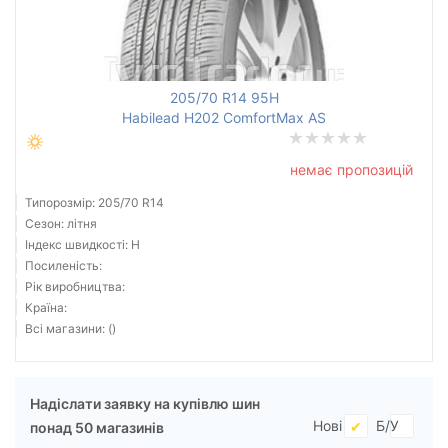
Всі бренди
205/70 R14 95H
Тип транспортного засобу
Habilead H202 ComfortMax AS
Посилена шина
немає пропозицій
Типорозмір: 205/70 R14
Сезон: літня
Індекс швидкості: H
Скинути
Підібрати
Посиленість:
Рік виробництва:
Країна:
Всі магазини: ()
Надіслати заявку на купівлю шин
Нові
Б/У
понад 50 магазинів