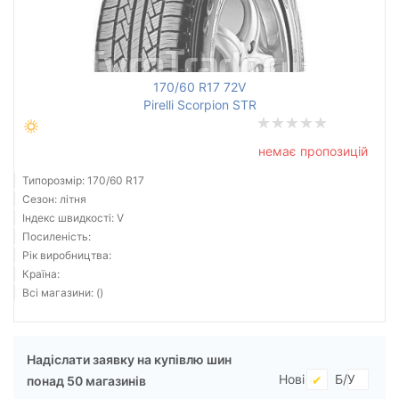
Всі бренди
170/60 R17 72V
Тип транспортного засобу
Pirelli Scorpion STR
Посилена шина
немає пропозицій
Типорозмір: 170/60 R17
Сезон: літня
Індекс швидкості: V
Скинути
Підібрати
Посиленість:
Рік виробництва:
Країна:
Всі магазини: ()
Надіслати заявку на купівлю шин
Нові
Б/У
понад 50 магазинів