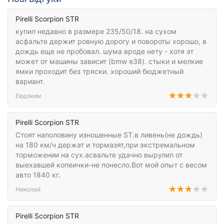
Pirelli Scorpion STR
купил недавно в размере 235/50/18. на сухом
асфальте держит ровную дорогу и повороты хорошо, в
дождь еще не пробовал. шума вроде нету - хотя эт
может от машины зависит (bmw e38). стыки и мелкие
ямки проходит без тряски. хороший бюджетный
вариант.
Евдоким
Pirelli Scorpion STR
Стоят наполовину изношенные ST.в ливень(не дождь)
на 180 км/ч держат и тормазят,при экстремальном
торможении на сух.асвальте удачно вырулил от
выехавшей копеички-не понесло.Вот мой опыт с весом
авто 1840 кг.
Николай
Pirelli Scorpion STR