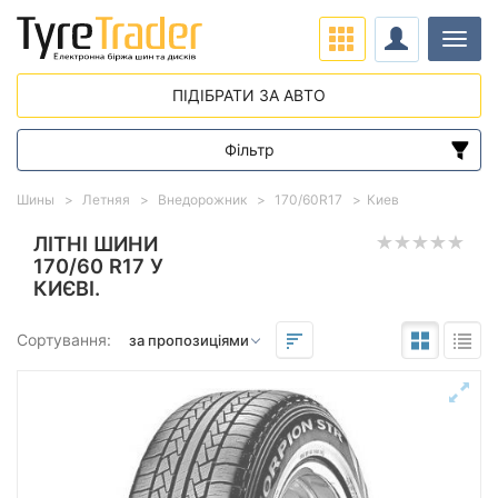
Навіг
ПІДІБРАТИ ЗА АВТО
Фільтр
Діапазон цін
Шины
Летняя
Внедорожник
170/60R17
Киев
від
до
ЛІТНІ ШИНИ
170/60 R17 У
КИЄВІ.
Підбір за параметрами
Сортування:
Сезон